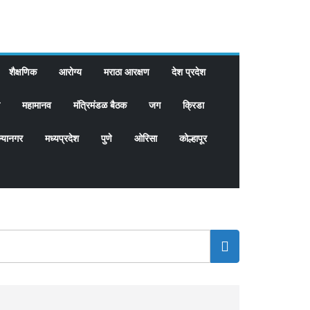
शैक्षणिक
आरोग्य
मराठा आरक्षण
देश प्रदेश
महामानव
मंत्रिमंडळ बैठक
जग
क्रिडा
्यानगर
मध्यप्रदेश
पुणे
ओरिसा
कोल्हापूर