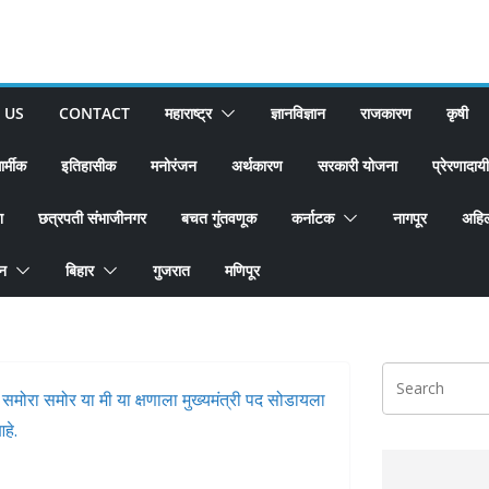
 US
CONTACT
महाराष्ट्र
ज्ञानविज्ञान
राजकारण
कृषी
ार्मीक
इतिहासीक
मनोरंजन
अर्थकारण
सरकारी योजना
प्रेरणादायी
श
छत्रपती संभाजीनगर
बचत गुंतवणूक
कर्नाटक
नागपूर
अहिल
ान
बिहार
गुजरात
मणिपूर