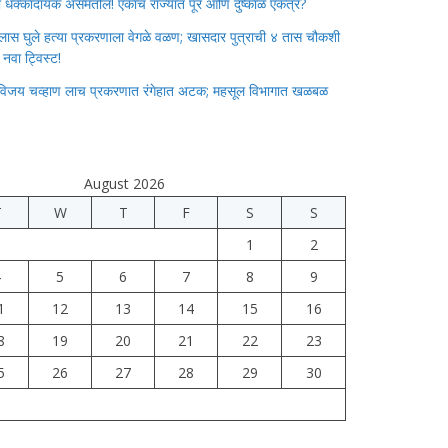
ाचा धक्कादायक असमतोल! एकाच राज्यात पूर आणि दुष्काळ एकत्र?
लास घुले हत्या प्रकरणाला वेगळे वळण; खासदार पुत्राची ४ तास चौकशी
े नवा ट्विस्ट!
विजय चव्हाण लाच प्रकरणात रंगेहात अटक; महसूल विभागात खळबळ
August 2026
T
W
T
F
S
S
1
2
4
5
6
7
8
9
1
12
13
14
15
16
8
19
20
21
22
23
5
26
27
28
29
30