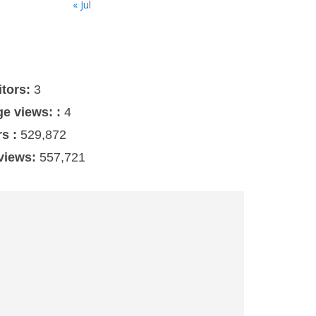
« Jul
s
itors:
3
ge views: :
4
rs :
529,872
 views:
557,721