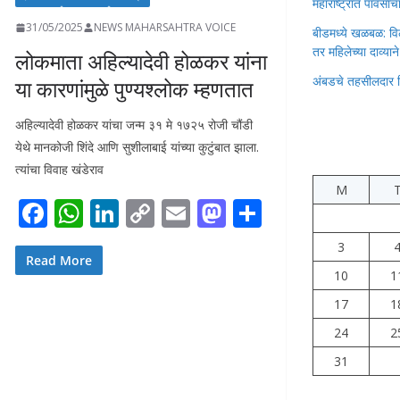
महाराष्ट्रात पावस
31/05/2025
NEWS MAHARSAHTRA VOICE
बीडमध्ये खळबळ: वि
तर महिलेच्या दाव्यान
लोकमाता अहिल्यादेवी होळकर यांना
अंबडचे तहसीलदार 
या कारणांमुळे पुण्यश्लोक म्हणतात
अहिल्यादेवी होळकर यांचा जन्म ३१ मे १७२५ रोजी चौंडी
येथे मानकोजी शिंदे आणि सुशीलाबाई यांच्या कुटुंबात झाला.
त्यांचा विवाह खंडेराव
M
F
W
Li
C
E
M
S
ac
h
n
o
m
as
h
3
e
at
k
p
ai
to
ar
Read More
10
1
b
s
e
y
l
d
e
17
1
o
A
dI
Li
o
24
2
o
p
n
n
n
31
k
p
k