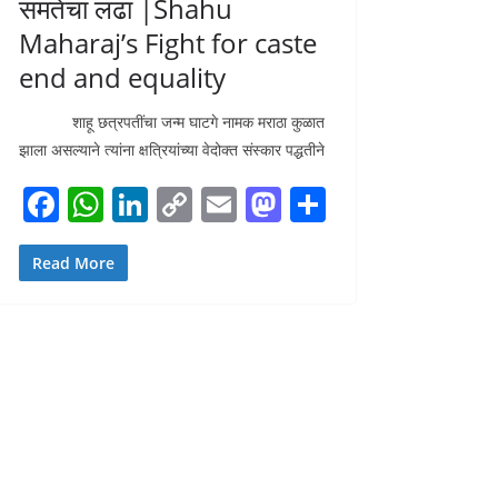
समतेचा लढा |Shahu
Maharaj’s Fight for caste
end and equality
शाहू छत्रपतींचा जन्म घाटगे नामक मराठा कुळात
झाला असल्याने त्यांना क्षत्रियांच्या वेदोक्त संस्कार पद्धतीने
F
W
Li
C
E
M
S
ac
h
n
o
m
as
h
e
at
k
p
ai
to
ar
Read More
b
s
e
y
l
d
e
o
A
dI
Li
o
o
p
n
n
n
k
p
k