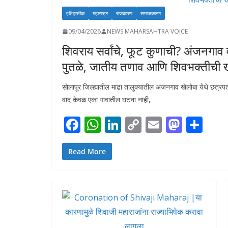
इतिहासीक
महाराष्ट्र
राजकारण
समाजकारण
09/04/2026
NEWS MAHARSAHTRA VOICE
शिवराय सर्वांचे, फूट कुणाची? अंजनगाव
पुतळे, जातीय तणाव आणि शिवभक्तीची खर
सोलापूर जिल्ह्यातील माढा तालुक्यातील अंजनगाव खेलोबा येथे छत्रपत
वाद केवळ एका गावातील घटना नाही,
F
W
Li
C
E
M
S
ac
h
n
o
m
as
h
e
at
k
p
ai
to
ar
Read More
b
s
e
y
l
d
e
o
A
dI
Li
o
o
p
n
n
n
k
p
k