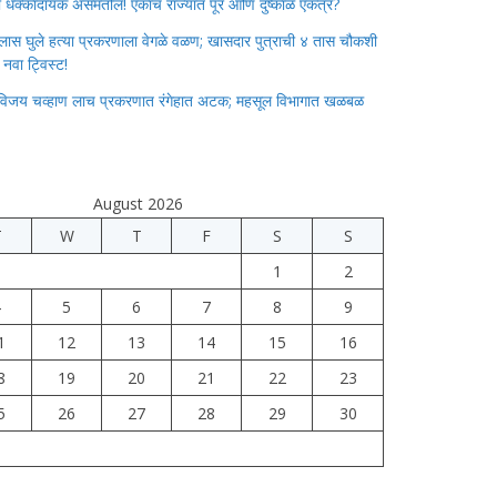
ाचा धक्कादायक असमतोल! एकाच राज्यात पूर आणि दुष्काळ एकत्र?
लास घुले हत्या प्रकरणाला वेगळे वळण; खासदार पुत्राची ४ तास चौकशी
े नवा ट्विस्ट!
विजय चव्हाण लाच प्रकरणात रंगेहात अटक; महसूल विभागात खळबळ
August 2026
T
W
T
F
S
S
1
2
4
5
6
7
8
9
1
12
13
14
15
16
8
19
20
21
22
23
5
26
27
28
29
30