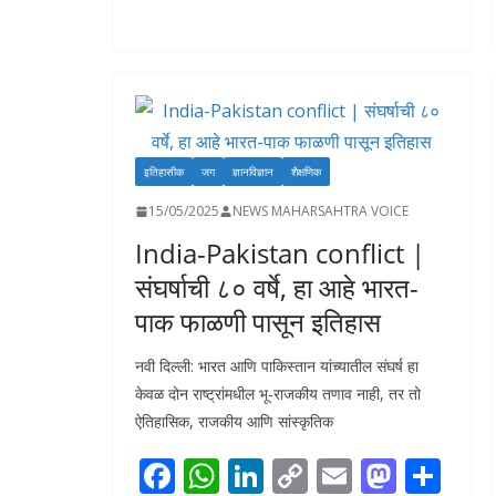
b
s
e
y
l
d
e
o
A
dI
Li
o
o
p
n
n
n
k
p
k
इतिहासीक
जग
ज्ञानविज्ञान
शैक्षणिक
15/05/2025
NEWS MAHARSAHTRA VOICE
India-Pakistan conflict |
संघर्षाची ८० वर्षे, हा आहे भारत-
पाक फाळणी पासून इतिहास
नवी दिल्ली: भारत आणि पाकिस्तान यांच्यातील संघर्ष हा
केवळ दोन राष्ट्रांमधील भू-राजकीय तणाव नाही, तर तो
ऐतिहासिक, राजकीय आणि सांस्कृतिक
F
W
Li
C
E
M
S