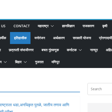
 US
CONTACT
महाराष्ट्र
ज्ञानविज्ञान
राजकारण
कृषी
ार्मीक
इतिहासीक
मनोरंजन
अर्थकारण
सरकारी योजना
प्रेरणादायी
श
छत्रपती संभाजीनगर
बचत गुंतवणूक
कर्नाटक
नागपूर
अहिल
ान
बिहार
गुजरात
मणिपूर