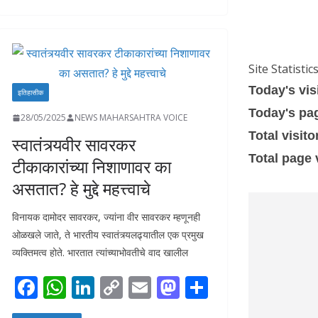
Site Statistic
Today's vis
इतिहासीक
Today's pa
28/05/2025
NEWS MAHARSAHTRA VOICE
Total visito
स्वातंत्र्यवीर सावरकर
Total page
टीकाकारांच्या निशाणावर का
असतात? हे मुद्दे महत्त्वाचे
विनायक दामोदर सावरकर, ज्यांना वीर सावरकर म्हणूनही
ओळखले जाते, ते भारतीय स्वातंत्र्यलढ्यातील एक प्रमुख
व्यक्तिमत्व होते. भारतात त्यांच्याभोवतीचे वाद खालील
F
W
Li
C
E
M
S
ac
h
n
o
m
as
h