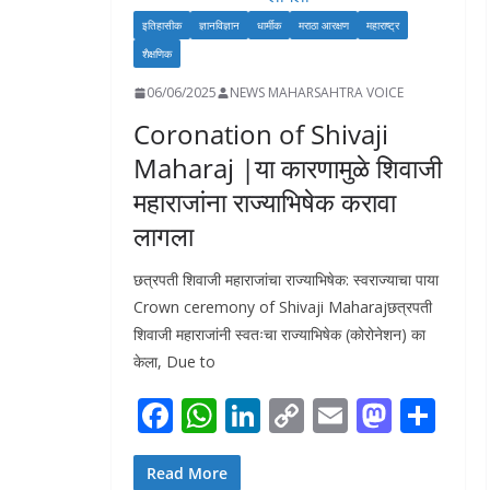
इतिहासीक
ज्ञानविज्ञान
धार्मीक
मराठा आरक्षण
महाराष्ट्र
शैक्षणिक
06/06/2025
NEWS MAHARSAHTRA VOICE
Coronation of Shivaji
Maharaj |या कारणामुळे शिवाजी
महाराजांना राज्याभिषेक करावा
लागला
छत्रपती शिवाजी महाराजांचा राज्याभिषेक: स्वराज्याचा पाया
Crown ceremony of Shivaji Maharajछत्रपती
शिवाजी महाराजांनी स्वतःचा राज्याभिषेक (कोरोनेशन) का
केला, Due to
F
W
Li
C
E
M
S
ac
h
n
o
m
as
h
e
at
k
p
ai
to
ar
Read More