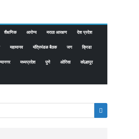
शैक्षणिक
आरोग्य
मराठा आरक्षण
देश प्रदेश
महामानव
मंत्रिमंडळ बैठक
जग
क्रिडा
्यानगर
मध्यप्रदेश
पुणे
ओरिसा
कोल्हापूर