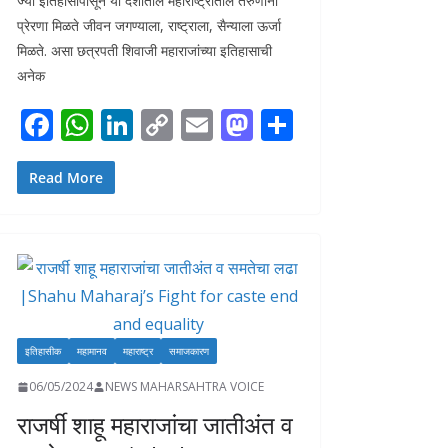
ज्या इतिहासापासून या देशातील महाराष्ट्रातील तरुणांना
प्रेरणा मिळते जीवन जगण्याला, राष्ट्राला, सैन्याला ऊर्जा
मिळते. असा छत्रपती शिवाजी महाराजांच्या इतिहासाची
अनेक
F
W
Li
C
E
M
S
ac
h
n
o
m
as
h
e
at
k
p
ai
to
ar
Read More
b
s
e
y
l
d
e
o
A
dI
Li
o
o
p
n
n
n
k
p
k
इतिहासीक
महामानव
महाराष्ट्र
समाजकारण
06/05/2024
NEWS MAHARSAHTRA VOICE
राजर्षी शाहू महाराजांचा जातीअंत व