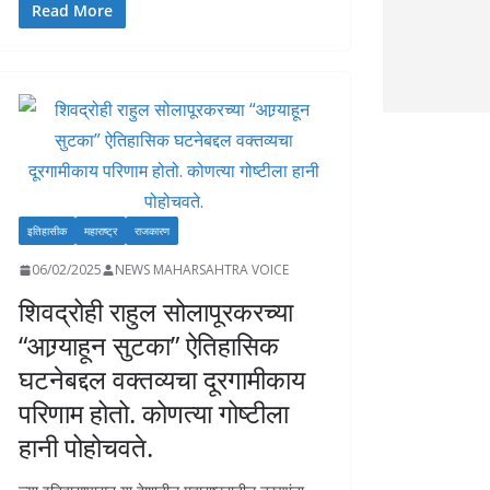
e
at
k
p
ai
to
ar
Read More
b
s
e
y
l
d
e
o
A
dI
Li
o
o
p
n
n
n
k
p
k
इतिहासीक
महाराष्ट्र
राजकारण
06/02/2025
NEWS MAHARSAHTRA VOICE
शिवद्रोही राहुल सोलापूरकरच्या
“आग्र्याहून सुटका” ऐतिहासिक
घटनेबद्दल वक्तव्यचा दूरगामीकाय
परिणाम होतो. कोणत्या गोष्टीला
हानी पोहोचवते.