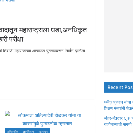
 वादातून महाराष्ट्राला धडा,अनधिकृत
ी परीक्षा
ी शिवाजी महाराजांच्या अश्वारूढ पुतळ्यावरून निर्माण झालेला
Recent Pos
धर्मेंद्र प्रधान या
शिक्षण मंत्र्यांनी घ
जंतर-मंतरवर CJP चा 
राजीनाम्याची मागणी
इतिहासीक
ज्ञानविज्ञान
महाराष्ट्र