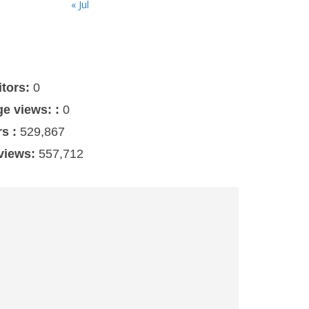
« Jul
s
itors:
0
ge views: :
0
rs :
529,867
 views:
557,712