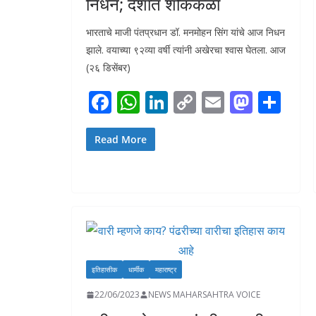
निधन; देशात शोककळा
भारताचे माजी पंतप्रधान डॉ. मनमोहन सिंग यांचे आज निधन
झाले. वयाच्या ९२व्या वर्षी त्यांनी अखेरचा श्वास घेतला. आज
(२६ डिसेंबर)
F
W
Li
C
E
M
S
ac
h
n
o
m
as
h
e
at
k
p
ai
to
ar
Read More
b
s
e
y
l
d
e
o
A
dI
Li
o
o
p
n
n
n
k
p
k
इतिहासीक
धार्मीक
महाराष्ट्र
22/06/2023
NEWS MAHARSAHTRA VOICE