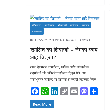
b
s
e
y
l
d
e
o
A
dI
Li
o
o
p
n
n
n
इतिहासीक
ज्ञानविज्ञान
प्रेरणादायी
मनोरंजन
महाराष्ट्र
k
p
k
समाजकारण
31/05/2025
NEWS MAHARSAHTRA VOICE
‘खालिद का शिवाजी’ – नेमका काय
आहे चित्रपट
सध्या देशभरात सामाजिक, धार्मिक आणि सांस्कृतिक
संदर्भांमध्ये जी अतिसंवेदनशीलता दिसून येते, त्या
पार्श्वभूमीवर ‘खालिद का शिवाजी’ हा मराठी चित्रपट केवळ
F
W
Li
C
E
M
S
ac
h
n
o
m
as
h
e
at
k
p
ai
to
ar
Read More