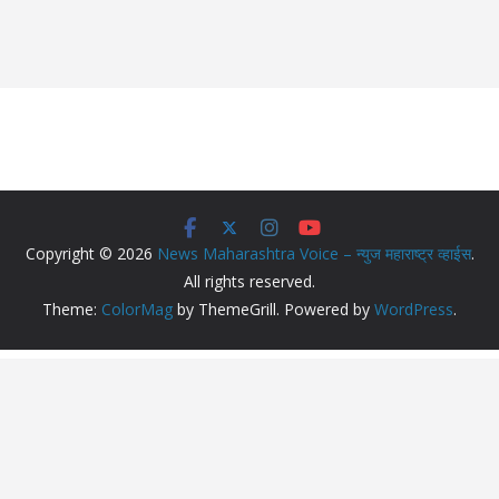
Copyright © 2026
News Maharashtra Voice – न्युज महाराष्ट्र व्हाईस
.
All rights reserved.
Theme:
ColorMag
by ThemeGrill. Powered by
WordPress
.