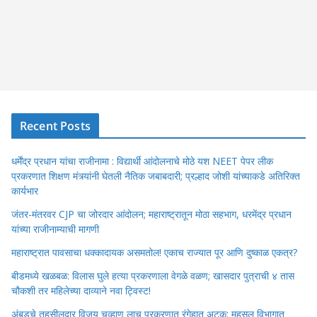
Recent Posts
धर्मेंद्र प्रधान यांचा राजीनामा : विद्यार्थी आंदोलनाचे मोठे यश NEET पेपर लीक
प्रकरणात शिक्षण मंत्र्यांनी घेतली नैतिक जबाबदारी; प्रल्हाद जोशी यांच्याकडे अतिरिक्त
कार्यभार
जंतर-मंतरवर CJP चा जोरदार आंदोलन; महाराष्ट्रातून मोठा सहभाग, धरमेंद्र प्रधान
यांच्या राजीनाम्याची मागणी
महाराष्ट्रात पावसाचा धक्कादायक असमतोल! एकाच राज्यात पूर आणि दुष्काळ एकत्र?
बीडमध्ये खळबळ: विलास घुले हत्या प्रकरणाला वेगळे वळण; खासदार पुत्राची ४ तास
चौकशी तर महिलेच्या दाव्याने नवा ट्विस्ट!
अंबडचे तहसीलदार विजय चव्हाण लाच प्रकरणात रंगेहात अटक; महसूल विभागात