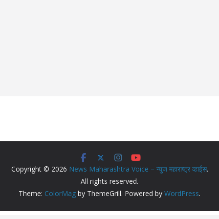
Copyright © 2026
News Maharashtra Voice – न्युज महाराष्ट्र व्हाईस
.
All rights reserved.
Theme:
ColorMag
by ThemeGrill. Powered by
WordPress
.