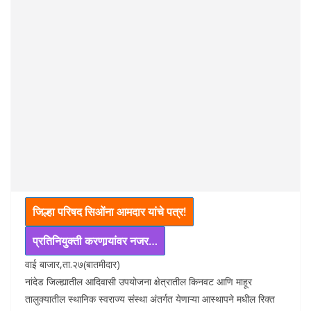
जिल्हा परिषद सिओंना आमदार यांचे पत्र!
प्रतिनियुक्ती करणार्‍यांवर नजर…
वाई बाजार,ता.२७(बातमीदार)
नांदेड जिल्ह्यातील आदिवासी उपयोजना क्षेत्रातील किनवट आणि माहूर
तालुक्यातील स्थानिक स्वराज्य संस्था अंतर्गत येणाऱ्या आस्थापने मधील रिक्त