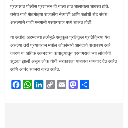
प्रत्यक्षात पोलीस प्रशासन ही याला हात घालायला घाबरत होते.
तसेच याचे मोठमोठ्या राजकीय नेत्यांशी आणि पक्षांशी थेट संबंध
असल्याने याची मनमानी प्रयागराज मध्ये चालत होती.
या अतीक अहमदच्या हत्येमुळे अनुकूल प्रतिकूल प्रतिक्रिया येत
असल्या तरी प्रयागराज मधील लोकांमध्ये आनंदाचे वातावरण आहे.
कारण या अतिक अहमदच्या कचाट्यातून प्रयागराज च्या लोकांची
सुटका झाली असून लोक योगी सरकारला याबाबत धन्यवाद देत आहेत
आणि आनंद साजरा करत आहेत.
F
W
Li
C
E
M
S
ac
h
n
o
m
as
h
e
at
k
p
ai
to
ar
b
s
e
y
l
d
e
o
A
dI
Li
o