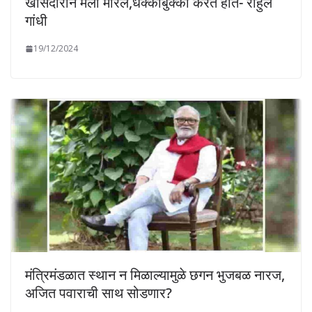
खासदाराने मला मारल,धक्काबुक्की करत होते- राहुल
गांधी
19/12/2024
मंत्रिमंडळात स्थान न मिळाल्यामुळे छगन भुजबळ नारज,
अजित पवाराची साथ सोडणार?