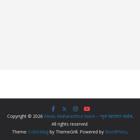
Copyright © 2026
News Maharashtra Voice – न्युज महाराष्ट्र व्हाईस
.
All rights reserved.
Theme:
ColorMag
by ThemeGrill. Powered by
WordPress
.