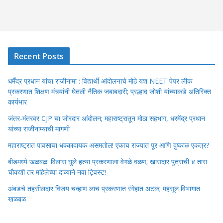
Recent Posts
धर्मेंद्र प्रधान यांचा राजीनामा : विद्यार्थी आंदोलनाचे मोठे यश NEET पेपर लीक
प्रकरणात शिक्षण मंत्र्यांनी घेतली नैतिक जबाबदारी; प्रल्हाद जोशी यांच्याकडे अतिरिक्त
कार्यभार
जंतर-मंतरवर CJP चा जोरदार आंदोलन; महाराष्ट्रातून मोठा सहभाग, धरमेंद्र प्रधान
यांच्या राजीनाम्याची मागणी
महाराष्ट्रात पावसाचा धक्कादायक असमतोल! एकाच राज्यात पूर आणि दुष्काळ एकत्र?
बीडमध्ये खळबळ: विलास घुले हत्या प्रकरणाला वेगळे वळण; खासदार पुत्राची ४ तास
चौकशी तर महिलेच्या दाव्याने नवा ट्विस्ट!
अंबडचे तहसीलदार विजय चव्हाण लाच प्रकरणात रंगेहात अटक; महसूल विभागात
खळबळ