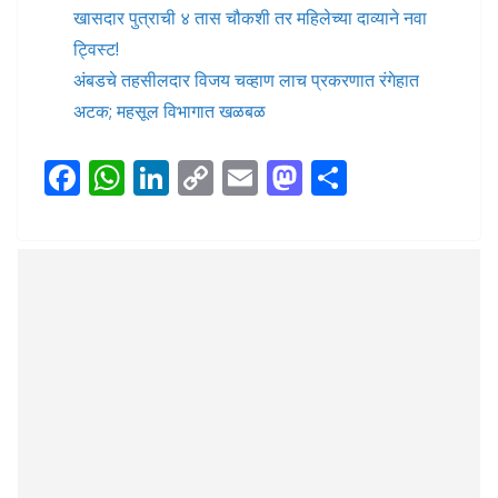
खासदार पुत्राची ४ तास चौकशी तर महिलेच्या दाव्याने नवा
ट्विस्ट!
अंबडचे तहसीलदार विजय चव्हाण लाच प्रकरणात रंगेहात
अटक; महसूल विभागात खळबळ
F
W
Li
C
E
M
S
ac
h
n
o
m
as
h
e
at
k
p
ai
to
ar
b
s
e
y
l
d
e
o
A
dI
Li
o
o
p
n
n
n
k
p
k