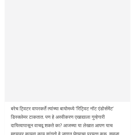
बरेच ट्विटर वापरकर्ते त्यांच्या बायोमध्ये ‘रिट्विट नॉट एंडोर्समेंट’
डिस्क्लेमर टाकतात. पण हे अस्वीकरण एखाद्याला गुन्हेगारी
दायित्वापासून वाचवू शकते का? आजच्या या लेखात आपण याच
मुद्द्यावर कायदा काय सांगतो हे जाणून घेण्याचा प्रयत्न करू. समजा