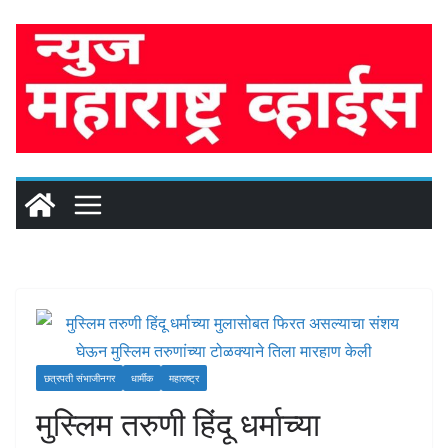
Skip
to
content
छत्रपती संभाजीनगर
धार्मीक
महाराष्ट्र
मुस्लिम तरुणी हिंदू धर्माच्या