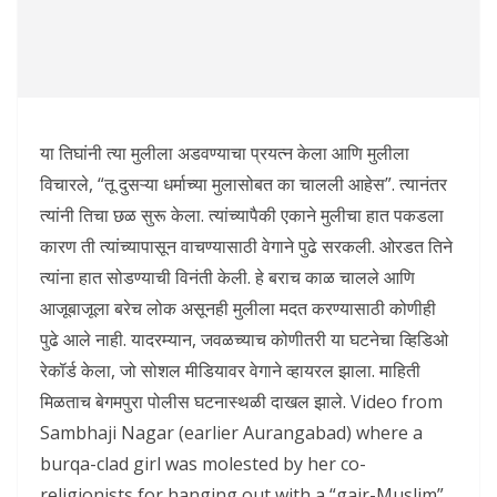
या तिघांनी त्या मुलीला अडवण्याचा प्रयत्न केला आणि मुलीला
विचारले, “तू दुसऱ्या धर्माच्या मुलासोबत का चालली आहेस”. त्यानंतर
त्यांनी तिचा छळ सुरू केला. त्यांच्यापैकी एकाने मुलीचा हात पकडला
कारण ती त्यांच्यापासून वाचण्यासाठी वेगाने पुढे सरकली. ओरडत तिने
त्यांना हात सोडण्याची विनंती केली. हे बराच काळ चालले आणि
आजूबाजूला बरेच लोक असूनही मुलीला मदत करण्यासाठी कोणीही
पुढे आले नाही. यादरम्यान, जवळच्याच कोणीतरी या घटनेचा व्हिडिओ
रेकॉर्ड केला, जो सोशल मीडियावर वेगाने व्हायरल झाला. माहिती
मिळताच बेगमपुरा पोलीस घटनास्थळी दाखल झाले. Video from
Sambhaji Nagar (earlier Aurangabad) where a
burqa-clad girl was molested by her co-
religionists for hanging out with a “gair-Muslim”