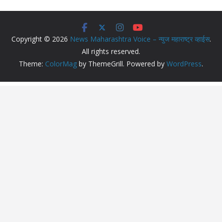
Copyright © 2026
News Maharashtra Voice – न्युज महाराष्ट्र व्हाईस
.
All rights reserved.
Theme:
ColorMag
by ThemeGrill. Powered by
WordPress
.