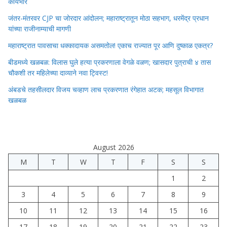
कार्यभार
जंतर-मंतरवर CJP चा जोरदार आंदोलन; महाराष्ट्रातून मोठा सहभाग, धरमेंद्र प्रधान
यांच्या राजीनाम्याची मागणी
महाराष्ट्रात पावसाचा धक्कादायक असमतोल! एकाच राज्यात पूर आणि दुष्काळ एकत्र?
बीडमध्ये खळबळ: विलास घुले हत्या प्रकरणाला वेगळे वळण; खासदार पुत्राची ४ तास
चौकशी तर महिलेच्या दाव्याने नवा ट्विस्ट!
अंबडचे तहसीलदार विजय चव्हाण लाच प्रकरणात रंगेहात अटक; महसूल विभागात
खळबळ
August 2026
M
T
W
T
F
S
S
1
2
3
4
5
6
7
8
9
10
11
12
13
14
15
16
17
18
19
20
21
22
23