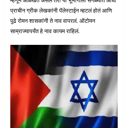
म्हणून ओळखत असलं तरी या भूभागाला सगळ्यांत आधी
प्राचीन ग्रीक लेखकांनी पॅलेस्टाईन म्हटलं होतं आणि
पुढे रोमन शासकांनी ते नाव वापरलं. ऑटोमन
साम्राज्यापर्यंत हे नाव कायम राहिलं.