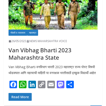
नौकरी व व्यावसाय
महाराष्ट्र
26/05/2023
NEWS MAHARSAHTRA VOICE
Van Vibhag Bharti 2023
Maharashtra State
Van Vibhag Bharti वनविभाग भारती 2023 महाराष्ट्र राज्य पोस्ट विषयी
थोडक्यात आणि महत्वाची माहिती या वनरक्षक भरतीसाठी इच्छुक विद्यार्थी आहेत
F
W
Li
C
E
M
S
ac
h
n
o
m
as
h
e
at
k
p
ai
to
ar
Read More