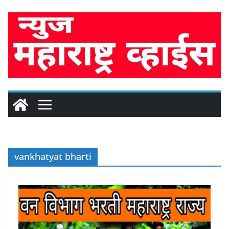
Skip
to
content
vankhatyat bharti