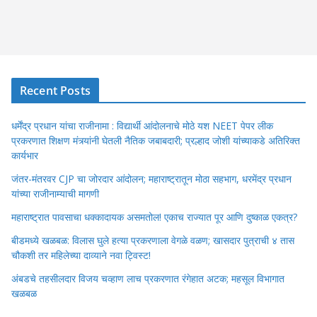
Recent Posts
धर्मेंद्र प्रधान यांचा राजीनामा : विद्यार्थी आंदोलनाचे मोठे यश NEET पेपर लीक
प्रकरणात शिक्षण मंत्र्यांनी घेतली नैतिक जबाबदारी; प्रल्हाद जोशी यांच्याकडे अतिरिक्त
कार्यभार
जंतर-मंतरवर CJP चा जोरदार आंदोलन; महाराष्ट्रातून मोठा सहभाग, धरमेंद्र प्रधान
यांच्या राजीनाम्याची मागणी
महाराष्ट्रात पावसाचा धक्कादायक असमतोल! एकाच राज्यात पूर आणि दुष्काळ एकत्र?
बीडमध्ये खळबळ: विलास घुले हत्या प्रकरणाला वेगळे वळण; खासदार पुत्राची ४ तास
चौकशी तर महिलेच्या दाव्याने नवा ट्विस्ट!
अंबडचे तहसीलदार विजय चव्हाण लाच प्रकरणात रंगेहात अटक; महसूल विभागात
खळबळ