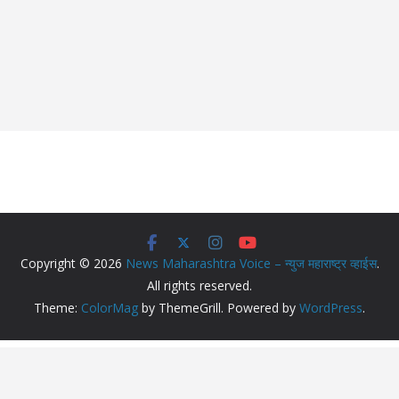
Copyright © 2026
News Maharashtra Voice – न्युज महाराष्ट्र व्हाईस
.
All rights reserved.
Theme:
ColorMag
by ThemeGrill. Powered by
WordPress
.