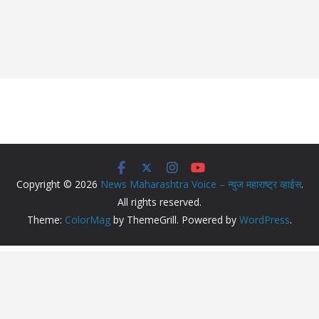
Copyright © 2026
News Maharashtra Voice – न्युज महाराष्ट्र व्हाईस
.
All rights reserved.
Theme:
ColorMag
by ThemeGrill. Powered by
WordPress
.