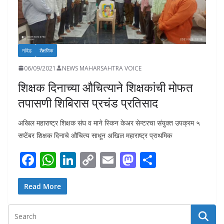
नांदेड
शैक्षणिक
06/09/2021
NEWS MAHARSAHTRA VOICE
शिक्षक दिनाच्या औचित्याने शिक्षकांची मोफत
तपासणी शिबिरास प्रचंड प्रतिसाद
अखिल महाराष्ट्र शिक्षक संघ व माने स्किन केअर सेन्टरचा संयुक्त उपक्रम ५
सप्टेंबर शिक्षक दिनाचे औचित्य साधून अखिल महाराष्ट्र प्राथमिक
F
W
Li
C
E
M
S
ac
h
n
o
m
as
h
e
at
k
p
ai
to
ar
Read More
b
s
e
y
l
d
e
o
A
dI
Li
o