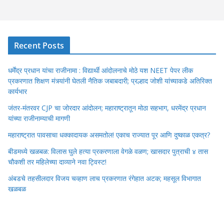
Recent Posts
धर्मेंद्र प्रधान यांचा राजीनामा : विद्यार्थी आंदोलनाचे मोठे यश NEET पेपर लीक
प्रकरणात शिक्षण मंत्र्यांनी घेतली नैतिक जबाबदारी; प्रल्हाद जोशी यांच्याकडे अतिरिक्त
कार्यभार
जंतर-मंतरवर CJP चा जोरदार आंदोलन; महाराष्ट्रातून मोठा सहभाग, धरमेंद्र प्रधान
यांच्या राजीनाम्याची मागणी
महाराष्ट्रात पावसाचा धक्कादायक असमतोल! एकाच राज्यात पूर आणि दुष्काळ एकत्र?
बीडमध्ये खळबळ: विलास घुले हत्या प्रकरणाला वेगळे वळण; खासदार पुत्राची ४ तास
चौकशी तर महिलेच्या दाव्याने नवा ट्विस्ट!
अंबडचे तहसीलदार विजय चव्हाण लाच प्रकरणात रंगेहात अटक; महसूल विभागात
खळबळ