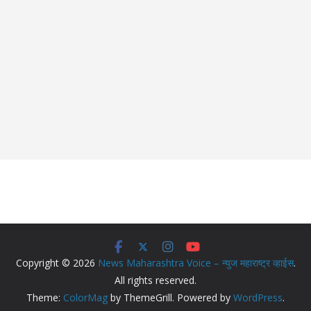
Copyright © 2026
News Maharashtra Voice – न्युज महाराष्ट्र व्हाईस
.
All rights reserved.
Theme:
ColorMag
by ThemeGrill. Powered by
WordPress
.