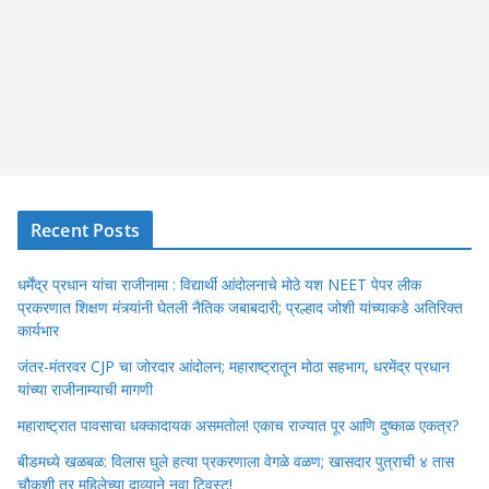
Recent Posts
धर्मेंद्र प्रधान यांचा राजीनामा : विद्यार्थी आंदोलनाचे मोठे यश NEET पेपर लीक
प्रकरणात शिक्षण मंत्र्यांनी घेतली नैतिक जबाबदारी; प्रल्हाद जोशी यांच्याकडे अतिरिक्त
कार्यभार
जंतर-मंतरवर CJP चा जोरदार आंदोलन; महाराष्ट्रातून मोठा सहभाग, धरमेंद्र प्रधान
यांच्या राजीनाम्याची मागणी
महाराष्ट्रात पावसाचा धक्कादायक असमतोल! एकाच राज्यात पूर आणि दुष्काळ एकत्र?
बीडमध्ये खळबळ: विलास घुले हत्या प्रकरणाला वेगळे वळण; खासदार पुत्राची ४ तास
चौकशी तर महिलेच्या दाव्याने नवा ट्विस्ट!