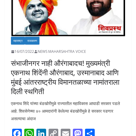
महाराष्ट्र
राजकारण
16/07/2022
NEWS MAHARSAHTRA VOICE
संभाजीनगर नाही औरंगाबादच! मुख्यमंत्री
एकनाथ शिंदेंनी औरंगाबाद, उस्मानाबाद आणि
मुंबई आंतरराष्ट्रीय विमानतळाच्या नामांतराला
दिली स्थगिती
एकनाथ शिंदे यांच्या बंडखोरीमुळे राज्यातील महाविकास आघाडी सरकार पडले
आहे. शिवसेनेच्या ४० आमदारांनी केलेल्या बंडखोरीमुळे हे सरकार पडणार
असल्याचा अंदाज
F
W
Li
C
E
M
S