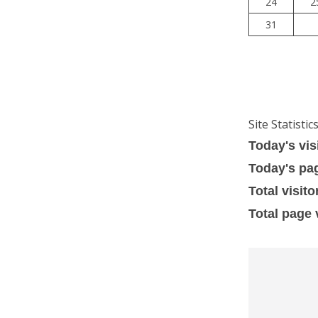
24
2
31
Site Statistic
Today's vis
Today's pa
Total visito
Total page