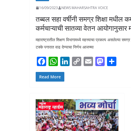
16/09/2023
NEWS MAHARSAHTRA VOICE
तब्बल सहा वर्षीनी समग्र शिक्षा मधील कर
कर्मचाऱ्याची सातव्या वेतन आयोगानुसार 
महाराष्ट्रातील शिक्षण विभागामध्ये महत्त्वाचा प्रकल्प असलेल्या समग्र श
टक्के पगारात वाढ देण्याचा निर्णय आजच्या
F
W
Li
C
E
M
S
ac
h
n
o
m
as
h
e
at
k
p
ai
to
ar
Read More
b
s
e
y
l
d
e
o
A
dI
Li
o
o
p
n
n
n
k
p
k