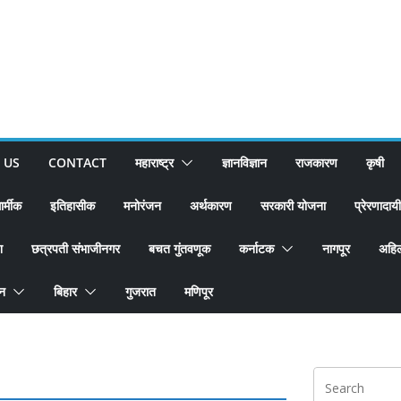
 US
CONTACT
महाराष्ट्र
ज्ञानविज्ञान
राजकारण
कृषी
ार्मीक
इतिहासीक
मनोरंजन
अर्थकारण
सरकारी योजना
प्रेरणादायी
श
छत्रपती संभाजीनगर
बचत गुंतवणूक
कर्नाटक
नागपूर
अहिल
ान
बिहार
गुजरात
मणिपूर