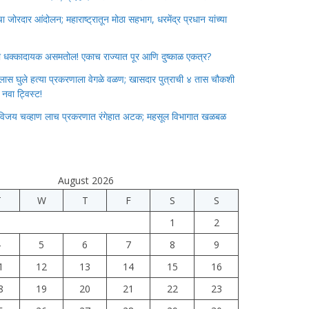
जोरदार आंदोलन; महाराष्ट्रातून मोठा सहभाग, धरमेंद्र प्रधान यांच्या
ाचा धक्कादायक असमतोल! एकाच राज्यात पूर आणि दुष्काळ एकत्र?
लास घुले हत्या प्रकरणाला वेगळे वळण; खासदार पुत्राची ४ तास चौकशी
े नवा ट्विस्ट!
विजय चव्हाण लाच प्रकरणात रंगेहात अटक; महसूल विभागात खळबळ
August 2026
T
W
T
F
S
S
1
2
4
5
6
7
8
9
1
12
13
14
15
16
8
19
20
21
22
23