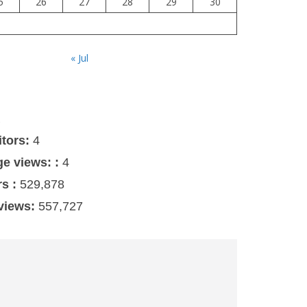
5
26
27
28
29
30
« Jul
s
itors:
4
ge views: :
4
rs :
529,878
 views:
557,727