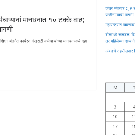
जंतर-मंतरवर CJP चा 
राजीनाम्याची मागणी
्मचाऱ्यानां मानधनात १० टक्के वाढ;
महाराष्ट्रात पावस
मागणी
बीडमध्ये खळबळ: वि
तर महिलेच्या दाव्यान
िक्षा अंतर्गत कार्यरत कंत्राटी कर्मचाऱ्यांच्या मानधनामध्ये दहा
अंबडचे तहसीलदार 
M
3
10
1
17
1