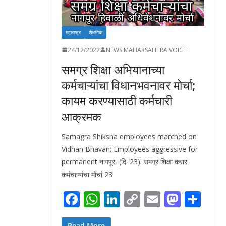
महाराष्ट्र
शैक्षणिक
24/12/2022
NEWS MAHARSAHTRA VOICE
समग्र शिक्षा अभियानाच्या
कर्मचाऱ्यांचा विधानभवनावर मोर्चा;
कायम करण्यासाठी कर्मचारी
आक्रमक
Samagra Shiksha employees marched on
Vidhan Bhavan; Employees aggressive for
permanent नागपूर, (दि. 23): समग्र शिक्षा करार
कर्मचाऱ्यांचा मोर्चा 23
F
W
Li
C
E
M
S
ac
h
n
o
m
as
h
Read More