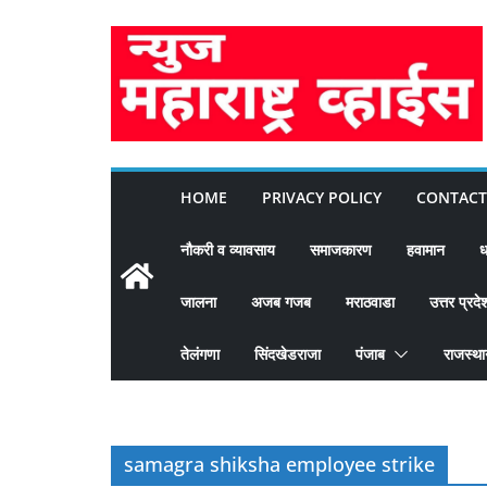
Skip
to
content
HOME
PRIVACY POLICY
CONTACT
नौकरी व व्यावसाय
समाजकारण
हवामान
ध
जालना
अजब गजब
मराठवाडा
उत्तर प्रदे
तेलंगणा
सिंदखेडराजा
पंजाब
राजस्थ
samagra shiksha employee strike