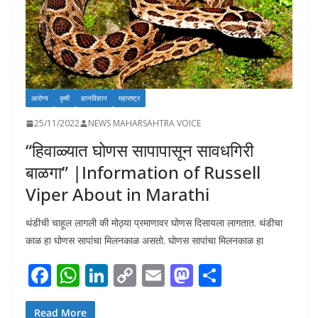
आरोग्य
कृषी
ज्ञानविज्ञान
महाराष्ट्र
25/11/2022
NEWS MAHARSAHTRA VOICE
“हिवाळ्यात घोणस सापापासून सावधगिरी
बाळगा” |Information of Russell
Viper About in Marathi
थंडीची चाहूल लागली की मोठ्या प्रमाणावर घोणस दिसायला लागतात. थंडीचा
काळ हा घोणस सापांचा मिलनकाळ असतो. घोणस सापांचा मिलनकाळ हा
F
W
Li
C
E
M
S
ac
h
n
o
m
as
h
Read More