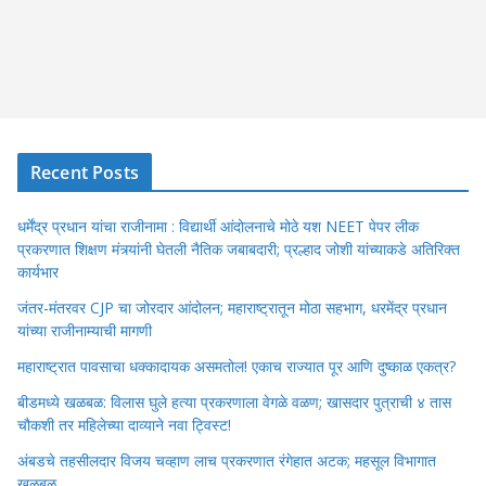
Recent Posts
धर्मेंद्र प्रधान यांचा राजीनामा : विद्यार्थी आंदोलनाचे मोठे यश NEET पेपर लीक
प्रकरणात शिक्षण मंत्र्यांनी घेतली नैतिक जबाबदारी; प्रल्हाद जोशी यांच्याकडे अतिरिक्त
कार्यभार
जंतर-मंतरवर CJP चा जोरदार आंदोलन; महाराष्ट्रातून मोठा सहभाग, धरमेंद्र प्रधान
यांच्या राजीनाम्याची मागणी
महाराष्ट्रात पावसाचा धक्कादायक असमतोल! एकाच राज्यात पूर आणि दुष्काळ एकत्र?
बीडमध्ये खळबळ: विलास घुले हत्या प्रकरणाला वेगळे वळण; खासदार पुत्राची ४ तास
चौकशी तर महिलेच्या दाव्याने नवा ट्विस्ट!
अंबडचे तहसीलदार विजय चव्हाण लाच प्रकरणात रंगेहात अटक; महसूल विभागात
खळबळ