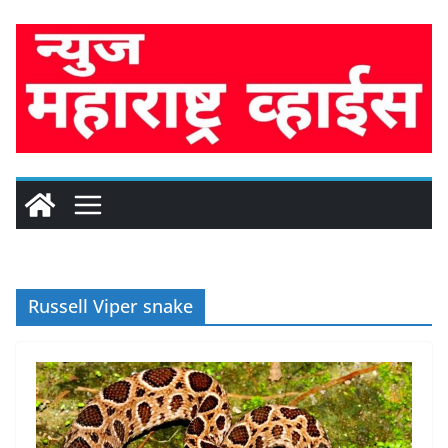
Skip
to
content
Russell Viper snake