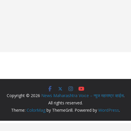
Copyright © 2026
News Maharashtra Voice – न्युज महाराष्ट्र व्हाईस
.
All rights reserved.
Theme:
ColorMag
by ThemeGrill. Powered by
WordPress
.