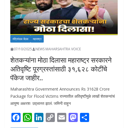
मंत्रिमंडळ बैठक
महाराष्ट्र
07/10/2025
NEWS MAHARSAHTRA VOICE
शेतकऱ्यांना मोठा दिलासा महाराष्ट्र सरकारने
अतिवृष्टि पूरग्रस्तांसाठी ३१,६२८ कोटींचे
पॅकेज जाहीर..
Maharashtra Government Announces Rs 31628 Crore
Package for Flood Victims राज्यातील अतिवृष्टीमुळे लाखों शेतकऱ्यांचं
आयुष्य अक्षरशः उद्ध्वस्त झालं. जमिनी वाहून
F
W
Li
C
E
M
S
ac
h
n
o
m
as
h