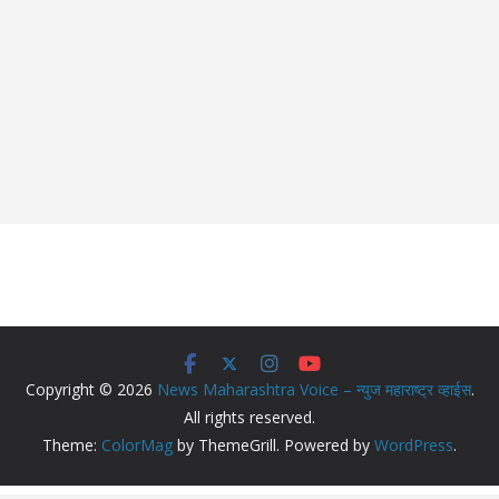
Copyright © 2026
News Maharashtra Voice – न्युज महाराष्ट्र व्हाईस
.
All rights reserved.
Theme:
ColorMag
by ThemeGrill. Powered by
WordPress
.