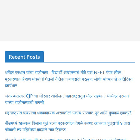
Recent Posts
धर्मेंद्र प्रधान यांचा राजीनामा : विद्यार्थी आंदोलनाचे मोठे यश NEET पेपर लीक
प्रकरणात शिक्षण मंत्र्यांनी घेतली नैतिक जबाबदारी; प्रल्हाद जोशी यांच्याकडे अतिरिक्त
कार्यभार
जंतर-मंतरवर CJP चा जोरदार आंदोलन; महाराष्ट्रातून मोठा सहभाग, धरमेंद्र प्रधान
यांच्या राजीनाम्याची मागणी
महाराष्ट्रात पावसाचा धक्कादायक असमतोल! एकाच राज्यात पूर आणि दुष्काळ एकत्र?
बीडमध्ये खळबळ: विलास घुले हत्या प्रकरणाला वेगळे वळण; खासदार पुत्राची ४ तास
चौकशी तर महिलेच्या दाव्याने नवा ट्विस्ट!
अंबडचे तहसीलदार विजय चव्हाण लाच प्रकरणात रंगेहात अटक; महसूल विभागात