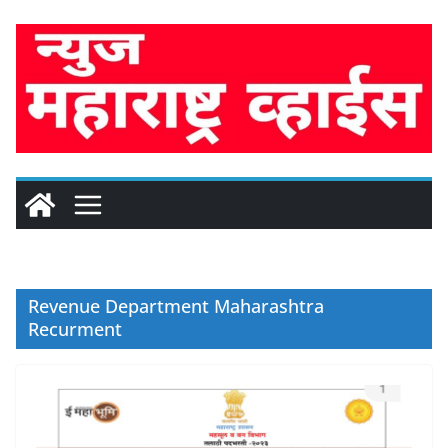
Skip
to
content
Revenue Department Maharashtra
Recurment