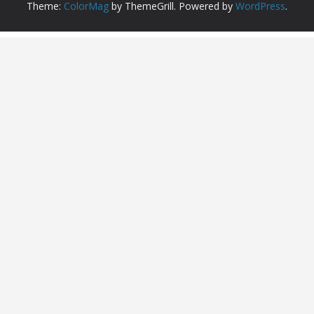
Theme:
ColorMag
by ThemeGrill. Powered by
WordPress
.