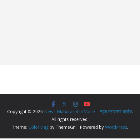
Copyright © 2026
News Maharashtra Voice – न्युज महाराष्ट्र व्हाईस
.
All rights reserved.
Theme:
ColorMag
by ThemeGrill. Powered by
WordPress
.