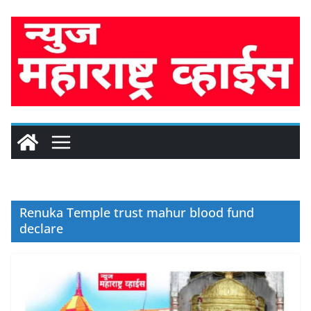
Skip
to
content
Renuka Temple trust mahur blood fund
declare