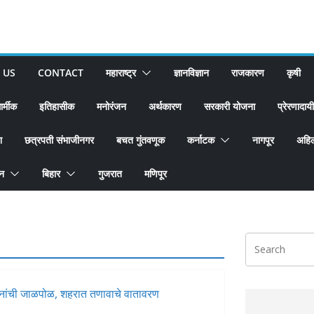
 US
CONTACT
महाराष्ट्र
ज्ञानविज्ञान
राजकारण
कृषी
ार्मीक
इतिहासीक
मनोरंजन
अर्थकारण
सरकारी योजना
प्रेरणादायी
श
छत्रपती संभाजीनगर
बचत गुंतवणूक
कर्नाटक
नागपूर
अहिल
ान
बिहार
गुजरात
मणिपूर