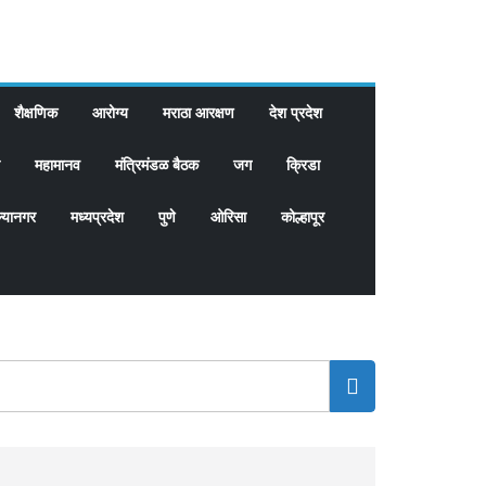
शैक्षणिक
आरोग्य
मराठा आरक्षण
देश प्रदेश
महामानव
मंत्रिमंडळ बैठक
जग
क्रिडा
्यानगर
मध्यप्रदेश
पुणे
ओरिसा
कोल्हापूर