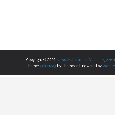
Copyright © 2026
News Maharashtra Voice – न्युज महाराष्
Theme:
ColorMag
by ThemeGrill. Powered by
WordPr