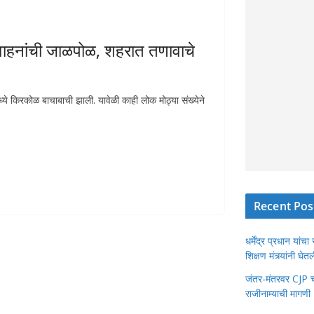
वाहनांची जाळपोळ, शहरात तणावाचे
मध्ये किरकोळ बाचाबाची झाली. यावेळी काही लोक मोठ्या संख्येने
Recent Pos
धर्मेंद्र प्रधान या
शिक्षण मंत्र्यांनी घ
जंतर-मंतरवर CJP चा 
राजीनाम्याची मागणी