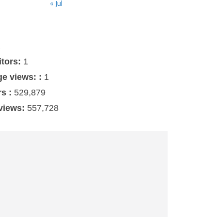
« Jul
s
itors:
1
ge views: :
1
rs :
529,879
 views:
557,728