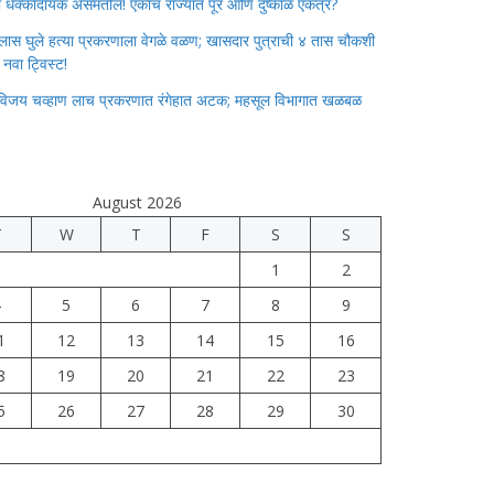
ाचा धक्कादायक असमतोल! एकाच राज्यात पूर आणि दुष्काळ एकत्र?
लास घुले हत्या प्रकरणाला वेगळे वळण; खासदार पुत्राची ४ तास चौकशी
े नवा ट्विस्ट!
विजय चव्हाण लाच प्रकरणात रंगेहात अटक; महसूल विभागात खळबळ
August 2026
T
W
T
F
S
S
1
2
4
5
6
7
8
9
1
12
13
14
15
16
8
19
20
21
22
23
5
26
27
28
29
30