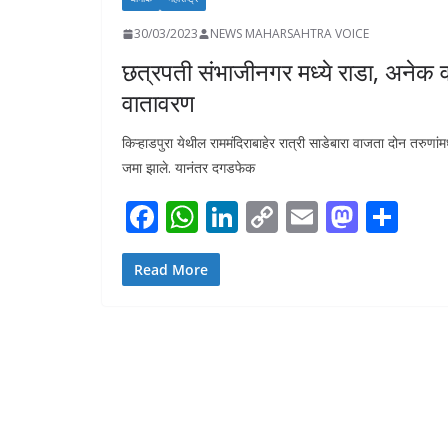
30/03/2023
NEWS MAHARSAHTRA VOICE
छत्रपती संभाजीनगर मध्ये राडा, अनेक 
वातावरण
किऱ्हाडपुरा येथील राममंदिराबाहेर रात्री साडेबारा वाजता दोन तरुणां
जमा झाले. यानंतर दगडफेक
F
W
Li
C
E
M
S
ac
h
n
o
m
as
h
e
at
k
p
ai
to
ar
Read More
b
s
e
y
l
d
e
o
A
dI
Li
o
o
p
n
n
n
k
p
k