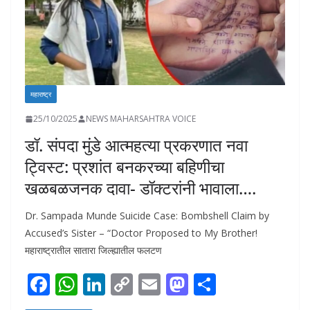
महाराष्ट्र
25/10/2025
NEWS MAHARSAHTRA VOICE
डॉ. संपदा मुंडे आत्महत्या प्रकरणात नवा
ट्विस्ट: प्रशांत बनकरच्या बहिणीचा
खळबळजनक दावा- डॉक्टरांनी भावाला….
Dr. Sampada Munde Suicide Case: Bombshell Claim by
Accused’s Sister – “Doctor Proposed to My Brother!
महाराष्ट्रातील सातारा जिल्ह्यातील फलटण
F
W
Li
C
E
M
S
ac
h
n
o
m
as
h