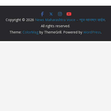
Copyright © 2026
News Maharashtra Voice – न्युज महाराष्ट्र व्हाईस
.
All rights reserved.
Theme:
ColorMag
by ThemeGrill. Powered by
WordPress
.