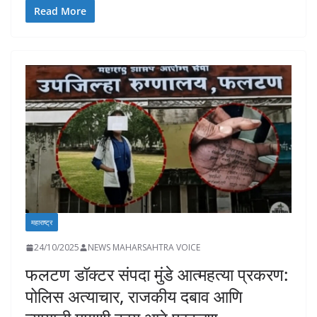
e
at
k
p
ai
to
ar
Read More
b
s
e
y
l
d
e
o
A
dI
Li
o
o
p
n
n
n
k
p
k
महाराष्ट्र
24/10/2025
NEWS MAHARSAHTRA VOICE
फलटण डॉक्टर संपदा मुंडे आत्महत्या प्रकरण:
पोलिस अत्याचार, राजकीय दबाव आणि