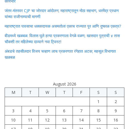
कार्यभार
जंतर-मंतरवर CJP चा जोरदार आंदोलन; महाराष्ट्रातून मोठा सहभाग, धरमेंद्र प्रधान
यांच्या राजीनाम्याची मागणी
महाराष्ट्रात पावसाचा धक्कादायक असमतोल! एकाच राज्यात पूर आणि दुष्काळ एकत्र?
बीडमध्ये खळबळ: विलास घुले हत्या प्रकरणाला वेगळे वळण; खासदार पुत्राची ४ तास
चौकशी तर महिलेच्या दाव्याने नवा ट्विस्ट!
अंबडचे तहसीलदार विजय चव्हाण लाच प्रकरणात रंगेहात अटक; महसूल विभागात
खळबळ
August 2026
M
T
W
T
F
S
S
1
2
3
4
5
6
7
8
9
10
11
12
13
14
15
16