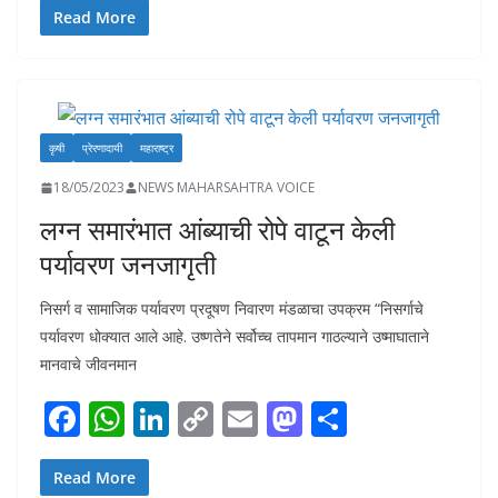
e
at
k
p
ai
to
ar
Read More
b
s
e
y
l
d
e
o
A
dI
Li
o
o
p
n
n
n
कृषी
प्रेरणादायी
महाराष्ट्र
k
p
k
18/05/2023
NEWS MAHARSAHTRA VOICE
लग्न समारंभात आंब्याची रोपे वाटून केली
पर्यावरण जनजागृती
निसर्ग व सामाजिक पर्यावरण प्रदूषण निवारण मंडळाचा उपक्रम “निसर्गाचे
पर्यावरण धोक्यात आले आहे. उष्णतेने सर्वोच्च तापमान गाठल्याने उष्माघाताने
मानवाचे जीवनमान
F
W
Li
C
E
M
S
ac
h
n
o
m
as
h
e
at
k
p
ai
to
ar
Read More