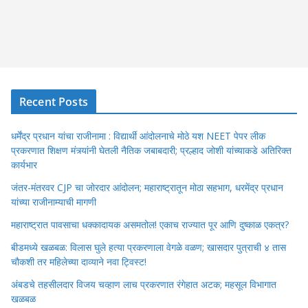
Recent Posts
धर्मेंद्र प्रधान यांचा राजीनामा : विद्यार्थी आंदोलनाचे मोठे यश NEET पेपर लीक
प्रकरणात शिक्षण मंत्र्यांनी घेतली नैतिक जबाबदारी; प्रल्हाद जोशी यांच्याकडे अतिरिक्त
कार्यभार
जंतर-मंतरवर CJP चा जोरदार आंदोलन; महाराष्ट्रातून मोठा सहभाग, धरमेंद्र प्रधान
यांच्या राजीनाम्याची मागणी
महाराष्ट्रात पावसाचा धक्कादायक असमतोल! एकाच राज्यात पूर आणि दुष्काळ एकत्र?
बीडमध्ये खळबळ: विलास घुले हत्या प्रकरणाला वेगळे वळण; खासदार पुत्राची ४ तास
चौकशी तर महिलेच्या दाव्याने नवा ट्विस्ट!
अंबडचे तहसीलदार विजय चव्हाण लाच प्रकरणात रंगेहात अटक; महसूल विभागात
खळबळ