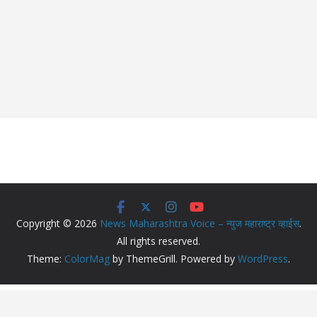
Copyright © 2026
News Maharashtra Voice – न्युज महाराष्ट्र व्हाईस
.
All rights reserved.
Theme:
ColorMag
by ThemeGrill. Powered by
WordPress
.