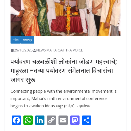
नांदेड
महाराष्ट्र
29/10/2025
NEWS MAHARSAHTRA VOICE
पर्यावरण चळवळीशी लोकांना जोडण महत्त्वाचे;
माहूरला नवव्या पर्यावरण संमेलनात विचारांचा
जागर सुरू
Connecting people with the environmental movement is
important; Mahur’s ninth environmental conference
begins to awaken ideas माहूर (नांदेड) :- ज्ञानेश्वर
F
W
Li
C
E
M
S
ac
h
n
o
m
as
h