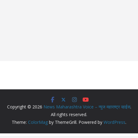
Copyright © 2026
News Maharashtra Voice – न्युज महाराष्ट्र व्हाईस
.
All rights reserved.
Theme:
ColorMag
by ThemeGrill. Powered by
WordPress
.