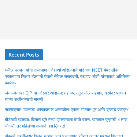
Recent Posts
धर्मेंद्र प्रधान यांचा राजीनामा : विद्यार्थी आंदोलनाचे मोठे यश NEET पेपर लीक
प्रकरणात शिक्षण मंत्र्यांनी घेतली नैतिक जबाबदारी; प्रल्हाद जोशी यांच्याकडे अतिरिक्त
कार्यभार
जंतर-मंतरवर CJP चा जोरदार आंदोलन; महाराष्ट्रातून मोठा सहभाग, धरमेंद्र प्रधान
यांच्या राजीनाम्याची मागणी
महाराष्ट्रात पावसाचा धक्कादायक असमतोल! एकाच राज्यात पूर आणि दुष्काळ एकत्र?
बीडमध्ये खळबळ: विलास घुले हत्या प्रकरणाला वेगळे वळण; खासदार पुत्राची ४ तास
चौकशी तर महिलेच्या दाव्याने नवा ट्विस्ट!
अंबडचे तहसीलदार विजय चव्हाण लाच प्रकरणात रंगेहात अटक; महसूल विभागात