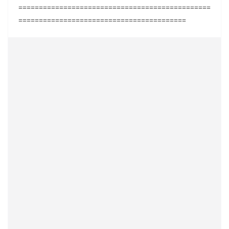
===============================================
=========================================