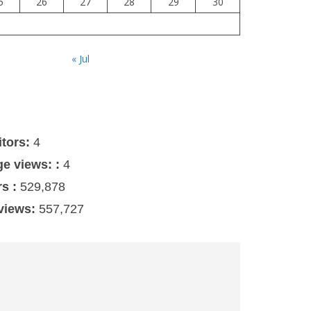
5
26
27
28
29
30
« Jul
s
itors:
4
ge views: :
4
rs :
529,878
 views:
557,727