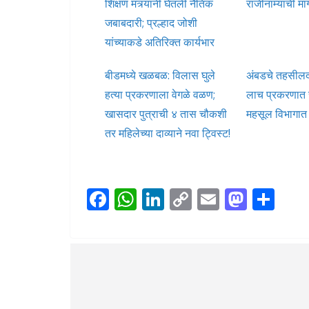
शिक्षण मंत्र्यांनी घेतली नैतिक
राजीनाम्याची म
जबाबदारी; प्रल्हाद जोशी
यांच्याकडे अतिरिक्त कार्यभार
बीडमध्ये खळबळ: विलास घुले
अंबडचे तहसीलद
हत्या प्रकरणाला वेगळे वळण;
लाच प्रकरणात 
खासदार पुत्राची ४ तास चौकशी
महसूल विभागा
तर महिलेच्या दाव्याने नवा ट्विस्ट!
F
W
Li
C
E
M
S
ac
h
n
o
m
as
h
e
at
k
p
ai
to
ar
b
s
e
y
l
d
e
o
A
dI
Li
o