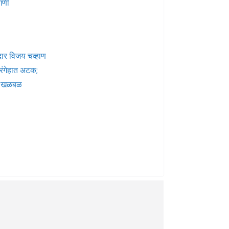
ागणी
ार विजय चव्हाण
रंगेहात अटक;
त खळबळ