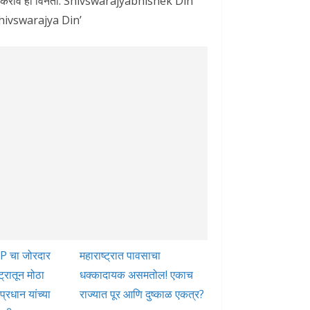
ेशीत करावे ही विनंती. Shivswarajyabhishek Din
Shivswarajya Din’
JP चा जोरदार
महाराष्ट्रात पावसाचा
ट्रातून मोठा
धक्कादायक असमतोल! एकाच
प्रधान यांच्या
राज्यात पूर आणि दुष्काळ एकत्र?