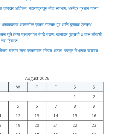
जोरदार आंदोलन; महाराष्ट्रातून मोठा सहभाग, धरमेंद्र प्रधान यांच्या
ाचा धक्कादायक असमतोल! एकाच राज्यात पूर आणि दुष्काळ एकत्र?
लास घुले हत्या प्रकरणाला वेगळे वळण; खासदार पुत्राची ४ तास चौकशी
े नवा ट्विस्ट!
विजय चव्हाण लाच प्रकरणात रंगेहात अटक; महसूल विभागात खळबळ
August 2026
T
W
T
F
S
S
1
2
4
5
6
7
8
9
1
12
13
14
15
16
8
19
20
21
22
23