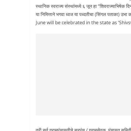
स्थानिक स्वराज्य संस्थांमध्ये ६ जून हा “शिवराज्याभिषेक द
या निमित्ताने भगवा ध्वज या पध्दतीचा (सिंगल पताका)
June will be celebrated in the state as ‘Shiv
तरी सर्व ग्रामपंचायतीचे सरपंच / ग्रामसेवक, पंचायत समि