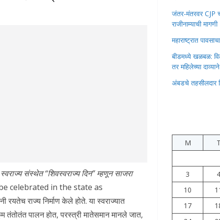
जंतर-मंतरवर CJP चा 
राजीनाम्याची मागणी
महाराष्ट्रात पावस
बीडमध्ये खळबळ: वि
तर महिलेच्या दाव्यान
अंबडचे तहसीलदार 
M
्वराज्य संस्थेत “शिवस्वराज्य दिन” म्हणून साजरा
3
e celebrated in the state as
10
1
यतेच राज्य निर्माण केले होते. या स्वराज्यात
17
1
ुकूम तंतोतंत पालन होत, परस्त्री मातेसमान मानले जात,