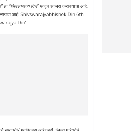
िन” हा
“शिवस्वराज्य दिन”
म्हणून साजरा करावयाचा आहे.
 उभा करायचा आहे. Shivswarajyabhishek Din 6th
swarajya Din’
तीचे सभापती/ गटविकास अधिकारी, जिल्हा परिषदेचे