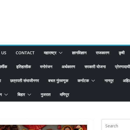
 US
CONTACT
महाराष्ट्र
ज्ञानविज्ञान
राजकारण
कृषी
ार्मीक
इतिहासीक
मनोरंजन
अर्थकारण
सरकारी योजना
प्रेरणादायी
श
छत्रपती संभाजीनगर
बचत गुंतवणूक
कर्नाटक
नागपूर
अहिल
ान
बिहार
गुजरात
मणिपूर