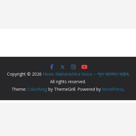
Copyright © 2026
News Maharashtra Voice – न्युज महाराष्ट्र व्हाईस
.
All rights reserved.
Theme:
ColorMag
by ThemeGrill. Powered by
WordPress
.