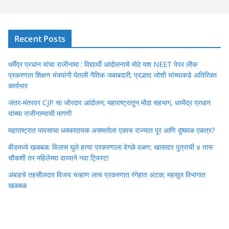
Recent Posts
धर्मेंद्र प्रधान यांचा राजीनामा : विद्यार्थी आंदोलनाचे मोठे यश NEET पेपर लीक
प्रकरणात शिक्षण मंत्र्यांनी घेतली नैतिक जबाबदारी; प्रल्हाद जोशी यांच्याकडे अतिरिक्त
कार्यभार
जंतर-मंतरवर CJP चा जोरदार आंदोलन; महाराष्ट्रातून मोठा सहभाग, धरमेंद्र प्रधान
यांच्या राजीनाम्याची मागणी
महाराष्ट्रात पावसाचा धक्कादायक असमतोल! एकाच राज्यात पूर आणि दुष्काळ एकत्र?
बीडमध्ये खळबळ: विलास घुले हत्या प्रकरणाला वेगळे वळण; खासदार पुत्राची ४ तास
चौकशी तर महिलेच्या दाव्याने नवा ट्विस्ट!
अंबडचे तहसीलदार विजय चव्हाण लाच प्रकरणात रंगेहात अटक; महसूल विभागात
खळबळ