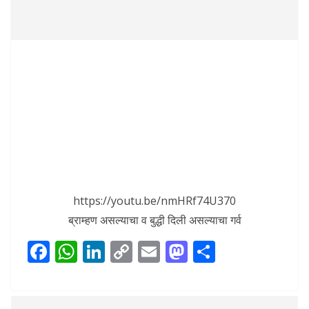
https://youtu.be/nmHRf74U370
ब्राम्हण असल्याचा व बुद्धी दिली असल्याचा गर्व
F
W
Li
C
E
M
S
ac
h
n
o
m
as
h
e
at
k
p
ai
to
ar