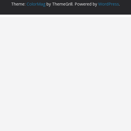
Theme:
ColorMag
by ThemeGrill. Powered by
WordPress
.