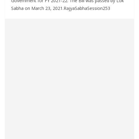
Government for FY 2021-22. The Bill was passed by Lok
Sabha on March 23, 2021.RajyaSabhaSession253