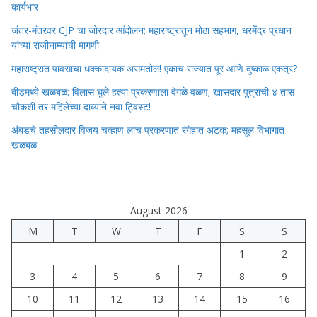
कार्यभार
जंतर-मंतरवर CJP चा जोरदार आंदोलन; महाराष्ट्रातून मोठा सहभाग, धरमेंद्र प्रधान
यांच्या राजीनाम्याची मागणी
महाराष्ट्रात पावसाचा धक्कादायक असमतोल! एकाच राज्यात पूर आणि दुष्काळ एकत्र?
बीडमध्ये खळबळ: विलास घुले हत्या प्रकरणाला वेगळे वळण; खासदार पुत्राची ४ तास
चौकशी तर महिलेच्या दाव्याने नवा ट्विस्ट!
अंबडचे तहसीलदार विजय चव्हाण लाच प्रकरणात रंगेहात अटक; महसूल विभागात
खळबळ
August 2026
M
T
W
T
F
S
S
1
2
3
4
5
6
7
8
9
10
11
12
13
14
15
16