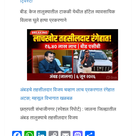
ट्विस्ट!
बीड: केज तालुक्यातील टाकळी येथील हॉटेल व्यावसायिक
विलास घुले हत्या प्रकरणाने
अंबडचे तहसीलदार विजय चव्हाण लाच प्रकरणात रंगेहात
अटक; महसूल विभागात खळबळ
छत्रपती संभाजीनगर (स्पेशल रिपोर्ट) : जालना जिल्ह्यातील
अंबड तालुक्याचे तहसीलदार विजय
F
W
Li
C
E
M
S