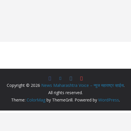
Copyright © 2026
News Maharashtra Voice – न्युज महाराष्ट्र व्हाईस
.
All rights reserved.
Theme:
ColorMag
by ThemeGrill. Powered by
WordPress
.