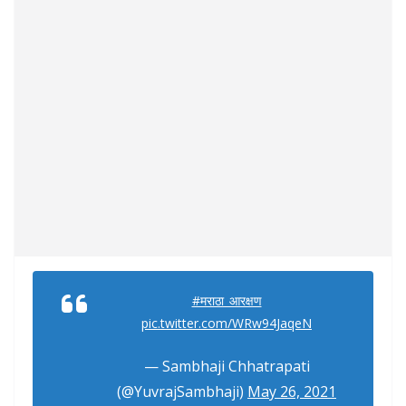
#मराठा_आरक्षण
pic.twitter.com/WRw94JaqeN
— Sambhaji Chhatrapati
(@YuvrajSambhaji)
May 26, 2021