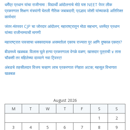
धर्मेंद्र प्रधान यांचा राजीनामा : विद्यार्थी आंदोलनाचे मोठे यश NEET पेपर लीक
प्रकरणात शिक्षण मंत्र्यांनी घेतली नैतिक जबाबदारी; प्रल्हाद जोशी यांच्याकडे अतिरिक्त
कार्यभार
जंतर-मंतरवर CJP चा जोरदार आंदोलन; महाराष्ट्रातून मोठा सहभाग, धरमेंद्र प्रधान
यांच्या राजीनाम्याची मागणी
महाराष्ट्रात पावसाचा धक्कादायक असमतोल! एकाच राज्यात पूर आणि दुष्काळ एकत्र?
बीडमध्ये खळबळ: विलास घुले हत्या प्रकरणाला वेगळे वळण; खासदार पुत्राची ४ तास
चौकशी तर महिलेच्या दाव्याने नवा ट्विस्ट!
अंबडचे तहसीलदार विजय चव्हाण लाच प्रकरणात रंगेहात अटक; महसूल विभागात
खळबळ
August 2026
M
T
W
T
F
S
S
1
2
3
4
5
6
7
8
9