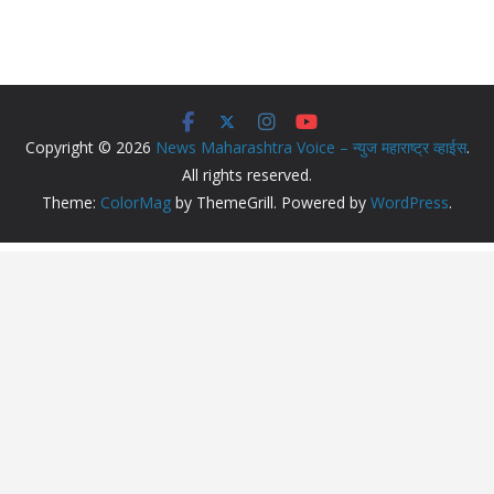
Copyright © 2026
News Maharashtra Voice – न्युज महाराष्ट्र व्हाईस
.
All rights reserved.
Theme:
ColorMag
by ThemeGrill. Powered by
WordPress
.