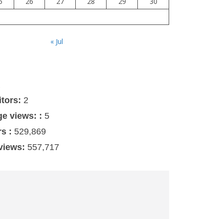
5
26
27
28
29
30
« Jul
s
itors:
2
ge views: :
5
rs :
529,869
 views:
557,717