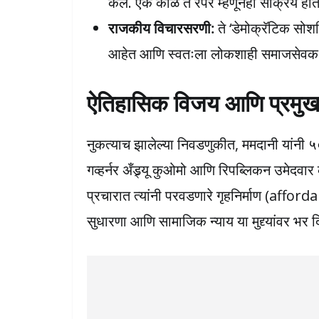
केले. एक काळ ते रॅपर म्हणूनही सक्रिय होते
राजकीय विचारसरणी:
ते ‘डेमोक्रॅटिक सो
आहेत आणि स्वतःला लोकशाही समाजसेवक
ऐतिहासिक विजय आणि प्रमुख
नुकत्याच झालेल्या निवडणुकीत, ममदानी यांनी ५
गव्हर्नर अँड्र्यू कुओमो आणि रिपब्लिकन उमेदवार कर
प्रचारात त्यांनी परवडणारे गृहनिर्माण (affo
सुधारणा आणि सामाजिक न्याय या मुद्द्यांवर भर द