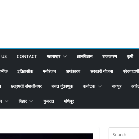
 US
CONTACT
महाराष्ट्र
ज्ञानविज्ञान
राजकारण
कृषी
ार्मीक
इतिहासीक
मनोरंजन
अर्थकारण
सरकारी योजना
प्रेरणादायी
श
छत्रपती संभाजीनगर
बचत गुंतवणूक
कर्नाटक
नागपूर
अहिल
ान
बिहार
गुजरात
मणिपूर