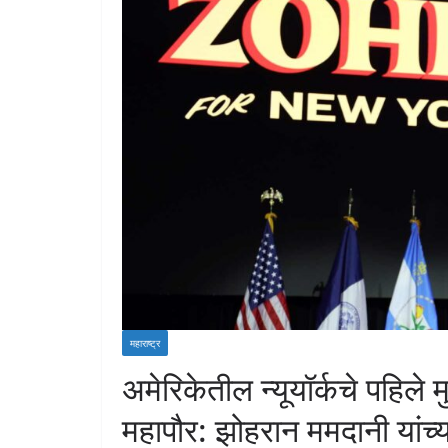
महाराष्ट्र
अमेरिकेतील न्यूयॉर्कचे पहिले
महापौर: झोहरान ममदानी यांच