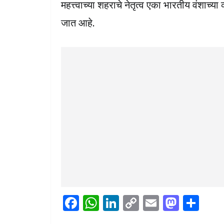
महत्त्वाच्या शहराचे नेतृत्व एका भारतीय वंशाच्य
जात आहे.
F
W
Li
C
E
M
S
ac
h
n
o
m
as
h