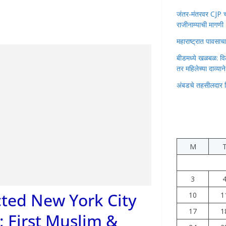
जंतर-मंतरवर CJP चा 
राजीनाम्याची मागणी
महाराष्ट्रात पावस
बीडमध्ये खळबळ: वि
तर महिलेच्या दाव्यान
अंबडचे तहसीलदार 
M
3
ted New York City
10
1
17
1
; First Muslim &