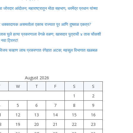
जोरदार आंदोलन; महाराष्ट्रातून मोठा सहभाग, धरमेंद्र प्रधान यांच्या
ाचा धक्कादायक असमतोल! एकाच राज्यात पूर आणि दुष्काळ एकत्र?
लास घुले हत्या प्रकरणाला वेगळे वळण; खासदार पुत्राची ४ तास चौकशी
े नवा ट्विस्ट!
विजय चव्हाण लाच प्रकरणात रंगेहात अटक; महसूल विभागात खळबळ
August 2026
T
W
T
F
S
S
1
2
4
5
6
7
8
9
1
12
13
14
15
16
8
19
20
21
22
23