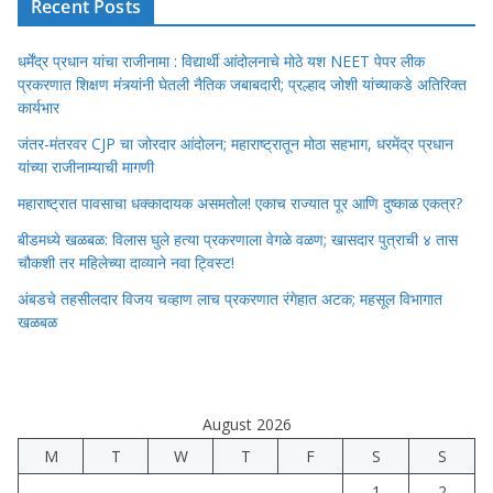
Recent Posts
धर्मेंद्र प्रधान यांचा राजीनामा : विद्यार्थी आंदोलनाचे मोठे यश NEET पेपर लीक
प्रकरणात शिक्षण मंत्र्यांनी घेतली नैतिक जबाबदारी; प्रल्हाद जोशी यांच्याकडे अतिरिक्त
कार्यभार
जंतर-मंतरवर CJP चा जोरदार आंदोलन; महाराष्ट्रातून मोठा सहभाग, धरमेंद्र प्रधान
यांच्या राजीनाम्याची मागणी
महाराष्ट्रात पावसाचा धक्कादायक असमतोल! एकाच राज्यात पूर आणि दुष्काळ एकत्र?
बीडमध्ये खळबळ: विलास घुले हत्या प्रकरणाला वेगळे वळण; खासदार पुत्राची ४ तास
चौकशी तर महिलेच्या दाव्याने नवा ट्विस्ट!
अंबडचे तहसीलदार विजय चव्हाण लाच प्रकरणात रंगेहात अटक; महसूल विभागात
खळबळ
August 2026
M
T
W
T
F
S
S
1
2