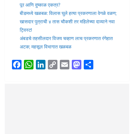
पूर आणि दुष्काळ एकत्र?
बीडमध्ये खळबळ: विलास घुले हत्या प्रकरणाला वेगळे वळण;
खासदार पुत्राची ४ तास चौकशी तर महिलेच्या दाव्याने नवा
ट्विस्ट!
अंबडचे तहसीलदार विजय चव्हाण लाच प्रकरणात रंगेहात
अटक; महसूल विभागात खळबळ
F
W
Li
C
E
M
S
ac
h
n
o
m
as
h
e
at
k
p
ai
to
ar
b
s
e
y
l
d
e
o
A
dI
Li
o
o
p
n
n
n
k
p
k