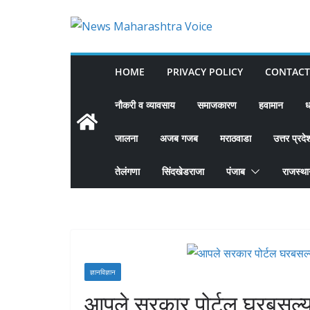
Skip
to
content
HOME
PRIVACY POLICY
CONTACT
नौकरी व व्यावसाय
समाजकारण
हवामान
ध
जालना
अजब गजब
मराठवाडा
उत्तर प्रदे
तेलंगणा
सिंदखेडराजा
पंजाब
राजस्थ
ज्ञानविज्ञान
आपले सरकार पोर्टल घरबसल्या