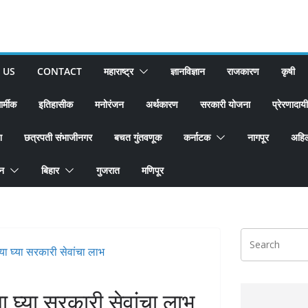
 US
CONTACT
महाराष्ट्र
ज्ञानविज्ञान
राजकारण
कृषी
ार्मीक
इतिहासीक
मनोरंजन
अर्थकारण
सरकारी योजना
प्रेरणादायी
श
छत्रपती संभाजीनगर
बचत गुंतवणूक
कर्नाटक
नागपूर
अहिल
ान
बिहार
गुजरात
मणिपूर
 घ्या सरकारी सेवांचा लाभ