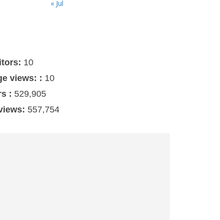
« Jul
s
itors:
10
ge views: :
10
rs :
529,905
 views:
557,754