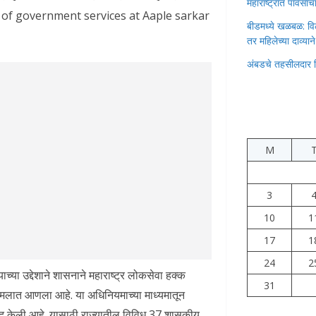
महाराष्ट्रात पावस
ge of government services at Aaple sarkar
बीडमध्ये खळबळ: वि
तर महिलेच्या दाव्यान
अंबडचे तहसीलदार 
M
3
10
1
17
1
24
2
याच्या उद्देशाने शासनाने महाराष्ट्र लोकसेवा हक्क
31
मलात आणला आहे. या अधिनियमाच्या माध्यमातून
तूद केली आहे. यासाठी राज्यातील विविध 37 शासकीय