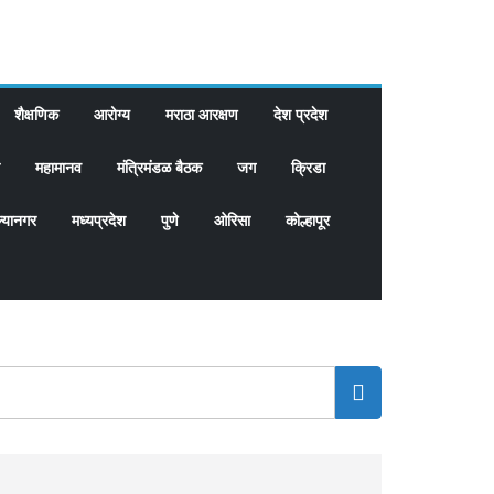
शैक्षणिक
आरोग्य
मराठा आरक्षण
देश प्रदेश
महामानव
मंत्रिमंडळ बैठक
जग
क्रिडा
्यानगर
मध्यप्रदेश
पुणे
ओरिसा
कोल्हापूर