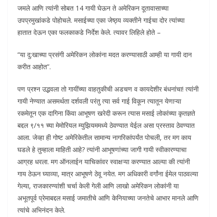
जमले आणि त्यांनी सोबत 14 गायी घेऊन ते अमेरिकन दूतावासाच्या
उपप्रमुखांकडे पोहोचले. मसाईच्या एका जेष्ठ्य व्यक्तीने गाईचा दोर त्यांच्या
हातात देऊन एका फलकाकडे निर्देश केले. त्यावर लिहिले होते –
“या दु:खाच्या प्रसंगी अमेरिकन लोकांना मदत करण्यासाठी आम्ही या गायी दान
करीत आहोत”.
पण प्रश्न उद्भवला तो गायींच्या वाहतुकीची अडचण व कायदेशीर बंधनांचा! त्यांनी
गायी नेण्यात असमर्थता दर्शवली परंतु त्या सर्व गाई विकून त्यातून येणाऱ्या
रकमेतून एक दागिना किंवा आभूषण खरेदी करून त्यास मसाई लोकांच्या कृतज्ञते
बद्दल ९/११ च्या मेमोरियल म्युझियममध्ये ठेवण्यात येईल असा प्रस्ताव ठेवण्यात
आला. जेव्हा ही गोष्ट अमेरिकेतील सामान्य नागरिकांपर्यंत पोचली, तर मग काय
घडले हे तुम्हाला माहिती आहे? त्यांनी आभूषणांच्या जागी गायी स्वीकारण्याचा
आग्रह धरला. मग ऑनलाईन याचिकांवर स्वाक्षऱ्या करण्यात आल्या की त्यांनी
गाय ठेऊन घ्याव्या, मात्र आभूषणे ठेवू नयेत. मग अधिकारी वर्गांना ईमेल पाठवल्या
गेल्या, राजकारण्यांशी चर्चा केली गेली आणि लाखो अमेरिकन लोकांनी या
अभूतपूर्व प्रेमाबद्दल मसाई जमातीचे आणि केनियाच्या जनतेचे आभार मानले आणि
त्यांचे अभिनंदन केले.