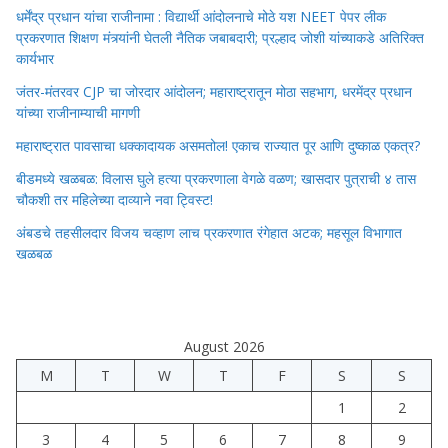
धर्मेंद्र प्रधान यांचा राजीनामा : विद्यार्थी आंदोलनाचे मोठे यश NEET पेपर लीक
प्रकरणात शिक्षण मंत्र्यांनी घेतली नैतिक जबाबदारी; प्रल्हाद जोशी यांच्याकडे अतिरिक्त
कार्यभार
जंतर-मंतरवर CJP चा जोरदार आंदोलन; महाराष्ट्रातून मोठा सहभाग, धरमेंद्र प्रधान
यांच्या राजीनाम्याची मागणी
महाराष्ट्रात पावसाचा धक्कादायक असमतोल! एकाच राज्यात पूर आणि दुष्काळ एकत्र?
बीडमध्ये खळबळ: विलास घुले हत्या प्रकरणाला वेगळे वळण; खासदार पुत्राची ४ तास
चौकशी तर महिलेच्या दाव्याने नवा ट्विस्ट!
अंबडचे तहसीलदार विजय चव्हाण लाच प्रकरणात रंगेहात अटक; महसूल विभागात
खळबळ
August 2026
M
T
W
T
F
S
S
1
2
3
4
5
6
7
8
9