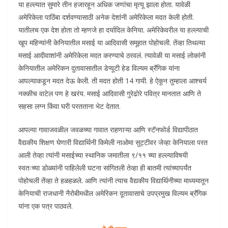
या हल्ल्यात सुमारे तीन हजारहून अधिक जणांचा मृत्यू झाला होता. यावेळी
अमेरिकेला पाठिंबा दर्शवण्यासाठी अनेक देशांनी अमेरिकेला मदत केली होती.
यातीलच एक देश होता तो म्हणजे हा दर्यादिल केनिया. अमेरिकेवरील या हल्ल्याची
खूप महिन्यांनी केनियातील मसाई या आदिवासी समूहात पोहोचली. तेंव्हा तिथल्या
मसाई आदीवाशांनी अमेरिकेला मदत करण्याचे ठरवलं. त्यावेळी या मसाई लोकांनी
केनियातील अमेरिकन दुतावासातील डेप्यूटी हेड विल्यम ब्रॅंगिक यांना
आपल्याकडून मदत देऊ केली. ती मदत होती 14 गायी. हे ऐकून तुम्हाला आश्चर्य
नक्कीच वाटेल पण हे खरंय. मसाई आदिवासी गुरेढोरे पवित्र मानतात आणि ते
सहसा लग्न किंवा घरी परतताना भेट देतात.
आपल्या गावाजवळील जवळच्या गावात राहणाऱ्या आणि स्टॅनफोर्ड विद्यापीठात
वैद्यकीय शिक्षण घेणारी विद्यार्थिनी किमेली नाओमा सुट्टीवर जेव्हा केनियाला परत
आली तेव्हा त्यांनी मसाईच्या स्थानिक जमातीला ९/११ च्या हल्ल्याविषयी
स्वतःच्या डोळ्यांनी पाहिलेली घटना सांगितली तेव्हा ही बातमी त्यांच्यापर्यंत
पोहोचली तेंव्हा ते हळहळले. आणि त्यांनी त्याच वैद्यकीय विद्यार्थिनीच्या माध्यमातून
केनियाची राजधानी नैरोबीमधील अमेरिकन दूतावासाचे उपप्रमुख विल्यम ब्रॅंगिक
यांना एक पत्र पाठवले.