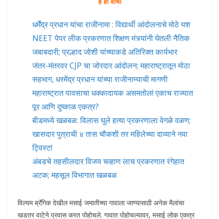
हे ही वाचा
धर्मेंद्र प्रधान यांचा राजीनामा : विद्यार्थी आंदोलनाचे मोठे यश
NEET पेपर लीक प्रकरणात शिक्षण मंत्र्यांनी घेतली नैतिक
जबाबदारी; प्रल्हाद जोशी यांच्याकडे अतिरिक्त कार्यभार
जंतर-मंतरवर CJP चा जोरदार आंदोलन; महाराष्ट्रातून मोठा
सहभाग, धरमेंद्र प्रधान यांच्या राजीनाम्याची मागणी
महाराष्ट्रात पावसाचा धक्कादायक असमतोल! एकाच राज्यात
पूर आणि दुष्काळ एकत्र?
बीडमध्ये खळबळ: विलास घुले हत्या प्रकरणाला वेगळे वळण;
खासदार पुत्राची ४ तास चौकशी तर महिलेच्या दाव्याने नवा
ट्विस्ट!
अंबडचे तहसीलदार विजय चव्हाण लाच प्रकरणात रंगेहात
अटक; महसूल विभागात खळबळ
विल्यम ब्रॅंगिक देखील मसाई जमातीच्या गावाला जाण्यासाठी अनेक मैलांचा
खडतर वाटेने प्रवास करत पोहोचले. गावात पोहोचल्यावर, मसाई लोक एकत्र