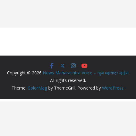
Copyright © 2026
News Maharashtra Voice – न्युज महाराष्ट्र व्हाईस
.
All rights reserved.
Theme:
ColorMag
by ThemeGrill. Powered by
WordPress
.