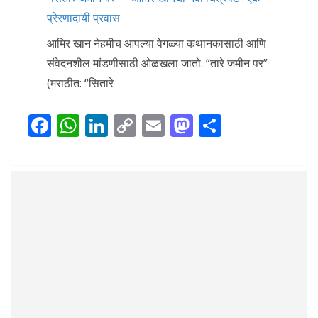
प्रेरणादायी प्रवास
आमिर खान नेहमीच आपल्या वेगळ्या कथानकासाठी आणि
संवेदनशील मांडणीसाठी ओळखला जातो. “तारे जमीन पर”
(मराठीत: “सितारे
F
W
Li
C
E
M
S
ac
h
n
o
m
as
h
e
at
k
p
ai
to
ar
b
s
e
y
l
d
e
o
A
dI
Li
o
o
p
n
n
n
k
p
k