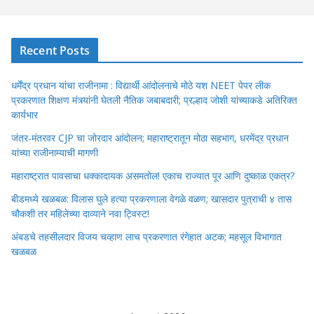
Recent Posts
धर्मेंद्र प्रधान यांचा राजीनामा : विद्यार्थी आंदोलनाचे मोठे यश NEET पेपर लीक
प्रकरणात शिक्षण मंत्र्यांनी घेतली नैतिक जबाबदारी; प्रल्हाद जोशी यांच्याकडे अतिरिक्त
कार्यभार
जंतर-मंतरवर CJP चा जोरदार आंदोलन; महाराष्ट्रातून मोठा सहभाग, धरमेंद्र प्रधान
यांच्या राजीनाम्याची मागणी
महाराष्ट्रात पावसाचा धक्कादायक असमतोल! एकाच राज्यात पूर आणि दुष्काळ एकत्र?
बीडमध्ये खळबळ: विलास घुले हत्या प्रकरणाला वेगळे वळण; खासदार पुत्राची ४ तास
चौकशी तर महिलेच्या दाव्याने नवा ट्विस्ट!
अंबडचे तहसीलदार विजय चव्हाण लाच प्रकरणात रंगेहात अटक; महसूल विभागात
खळबळ