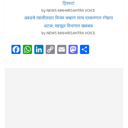
ट्विस्ट!
by NEWS MAHARSAHTRA VOICE
अंबडचे तहसीलदार विजय चव्हाण लाच प्रकरणात रंगेहात
अटक; महसूल विभागात खळबळ
by NEWS MAHARSAHTRA VOICE
F
W
Li
C
E
M
S
ac
h
n
o
m
as
h
e
at
k
p
ai
to
ar
b
s
e
y
l
d
e
o
A
dI
Li
o
o
p
n
n
n
k
p
k