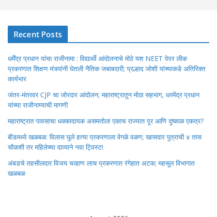
Recent Posts
धर्मेंद्र प्रधान यांचा राजीनामा : विद्यार्थी आंदोलनाचे मोठे यश NEET पेपर लीक
प्रकरणात शिक्षण मंत्र्यांनी घेतली नैतिक जबाबदारी; प्रल्हाद जोशी यांच्याकडे अतिरिक्त
कार्यभार
जंतर-मंतरवर CJP चा जोरदार आंदोलन; महाराष्ट्रातून मोठा सहभाग, धरमेंद्र प्रधान
यांच्या राजीनाम्याची मागणी
महाराष्ट्रात पावसाचा धक्कादायक असमतोल! एकाच राज्यात पूर आणि दुष्काळ एकत्र?
बीडमध्ये खळबळ: विलास घुले हत्या प्रकरणाला वेगळे वळण; खासदार पुत्राची ४ तास
चौकशी तर महिलेच्या दाव्याने नवा ट्विस्ट!
अंबडचे तहसीलदार विजय चव्हाण लाच प्रकरणात रंगेहात अटक; महसूल विभागात
खळबळ