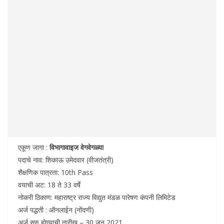
एकूण जागा :
विभागावाइज वेगवेगळ्या
पदाचे नाव: शिकाऊ उमेदवार (वीजतंत्री)
शैक्षणिक पात्रता: 10th Pass
वयाची अट: 18 ते 33 वर्षे
नोकरी ठिकाण: महाराष्ट्र राज्य विद्युत मंडळ पारेषण कंपनी लिमिटेड
अर्ज पद्धती : ऑनलाईन (नोंदणी)
अर्ज सुरु होण्याची तारीख – 30 जून 2021