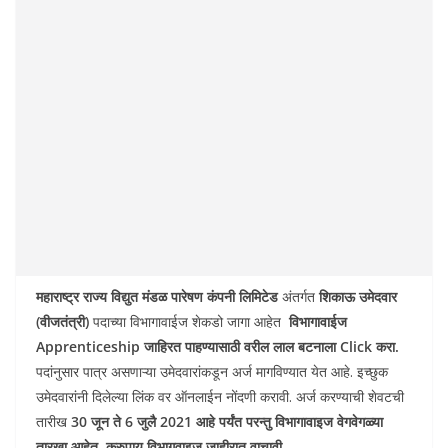
महाराष्ट्र राज्य विद्युत मंडळ पारेषण कंपनी लिमिटेड
अंतर्गत
शिकाऊ उमेदवार
(वीजतंत्री)
पदाच्या विभागावाईज शेकडो जागा आहेत
विभागावाईज
Apprenticeship जाहिरत पाहण्यासाठी वरील लाल बटनाला Click करा.
पदांनुसार पात्र असणाऱ्या उमेदवारांकडून अर्ज मागविण्यात येत आहे. इच्छुक
उमेदवारांनी दिलेल्या लिंक वर ऑनलाईन नोंदणी करावी. अर्ज करण्याची शेवटची
तारीख
30 जून ते 6 जुलै 2021 आहे पर्यंत परन्तु
विभागावाइज वेगवेगळ्या
तारखा आहेत. क्रुपाय विभागवाइज जाहीरात वाचावी
.