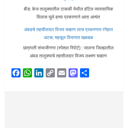
बीड: केज तालुक्यातील टाकळी येथील हॉटेल व्यावसायिक
विलास घुले हत्या प्रकरणाने आता अत्यंत
अंबडचे तहसीलदार विजय चव्हाण लाच प्रकरणात रंगेहात
अटक; महसूल विभागात खळबळ
छत्रपती संभाजीनगर (स्पेशल रिपोर्ट) : जालना जिल्ह्यातील
अंबड तालुक्याचे तहसीलदार विजय लक्ष्मण चव्हाण
F
W
Li
C
E
M
S
ac
h
n
o
m
as
h
e
at
k
p
ai
to
ar
b
s
e
y
l
d
e
o
A
dI
Li
o
o
p
n
n
n
k
p
k