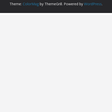
Theme:
ColorMag
by ThemeGrill. Powered by
WordPress
.