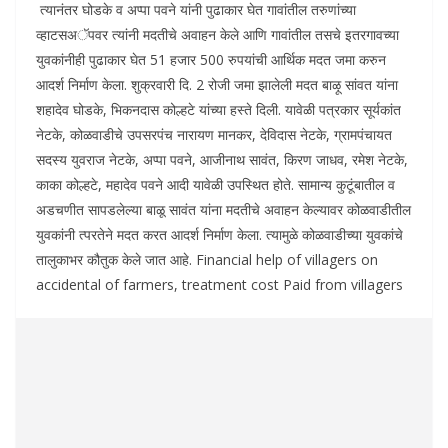
त्यानंतर घोडके व अप्पा पवने यांनी पुढाकार घेत गावांतील तरुणांच्या
व्हाटसअॅपवर त्यांनी मदतीचे अवाहन केले आणि गावांतील तसचे इतरगावच्या
युवकांनीही पुढाकार घेत 51 हजार 500 रुपयांची आर्थिक मदत जमा करुन
आदर्श निर्माण केला. शुक्रवारी दि. 2 रोजी जमा झालेली मदत बाऴू सांवत यांना
शहादेव घोडके, भिकनदास कोल्हटे यांच्या हस्ते दिली. यावेळी पत्रकार सूर्यकांत
नेटके, कोळवाडीचे उपसरपंच नारायण मानकर, देविदास नेटके, ग्रामपंचायत
सदस्य युवराज नेटके, अप्पा पवने, आजीनाथ सावंत, किरण जाधव, रमेश नेटके,
काका कोल्हटे, महादेव पवने आदी यावेळी उपस्थित होते. सामान्य कुटूंबातील व
अडचणीत सापडलेल्या बाळू सावंत यांना मदतीचे अवाहन केल्यावर कोळवाडीतील
युवकांनी त्परतेने मदत करत आदर्श निर्माण केला. त्यामुळे कोळवाडीच्या युवकांचे
तालुकाभर कौतुक केले जात आहे. Financial help of villagers on
accidental of farmers, treatment cost Paid from villagers