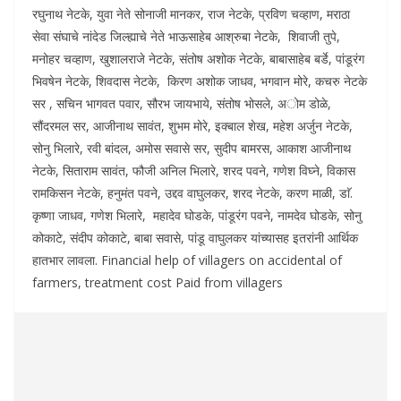
रघुनाथ नेटके, युवा नेते सोनाजी मानकर, राज नेटके, प्रविण चव्हाण, मराठा
सेवा संघाचे नांदेड जिल्ह्याचे नेते भाऊसाहेब आश्रुबा नेटके, शिवाजी तुपे,
मनोहर चव्हाण, खुशालराजे नेटके, संतोष अशोक नेटके, बाबासाहेब बर्डे, पांडूरंग
भिवषेन नेटके, शिवदास नेटके, किरण अशोक जाधव, भगवान मोरे, कचरु नेटके
सर , सचिन भागवत पवार, सौरभ जायभाये, संतोष भोसले, अोम डोळे,
सौंदरमल सर, आजीनाथ सावंत, शुभम मोरे, इक्बाल शेख, महेश अर्जुन नेटके,
सोनु भिलारे, रवी बांदल, अमोस सवासे सर, सुदीप बामरस, आकाश आजीनाथ
नेटके, सिताराम सावंत, फौजी अनिल भिलारे, शरद पवने, गणेश विघ्ने, विकास
रामकिसन नेटके, हनुमंत पवने, उद्दव वाघुलकर, शरद नेटके, करण माळी, डाॅ.
कृष्णा जाधव, गणेश भिलारे, महादेव घोडके, पांडूरंग पवने, नामदेव घोडके, सोनु
कोकाटे, संदीप कोकाटे, बाबा सवासे, पांडू वाघुलकर यांच्यासह इतरांनी आर्थिक
हातभार लावला. Financial help of villagers on accidental of
farmers, treatment cost Paid from villagers