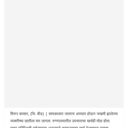
शिरुर कासार, (जि. बीड) | सायकलवर जाताना अपघात होऊन जखमी झालेल्या
व्यक्तीच्या छातीला मार लागला. रुग्णालयातील उपचाराचा खर्चही मोठा होता.
मात्र परिस्थिती सर्वसामान्य असल्याने रुग्णालयाचा खर्च पेलवणारा नव्हता.