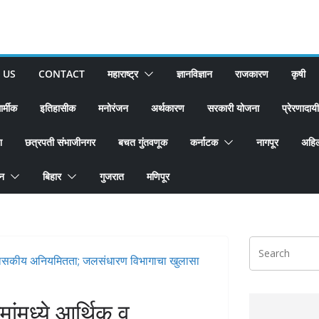
 US
CONTACT
महाराष्ट्र
ज्ञानविज्ञान
राजकारण
कृषी
ार्मीक
इतिहासीक
मनोरंजन
अर्थकारण
सरकारी योजना
प्रेरणादायी
श
छत्रपती संभाजीनगर
बचत गुंतवणूक
कर्नाटक
नागपूर
अहिल
ान
बिहार
गुजरात
मणिपूर
ांमध्ये आर्थिक व