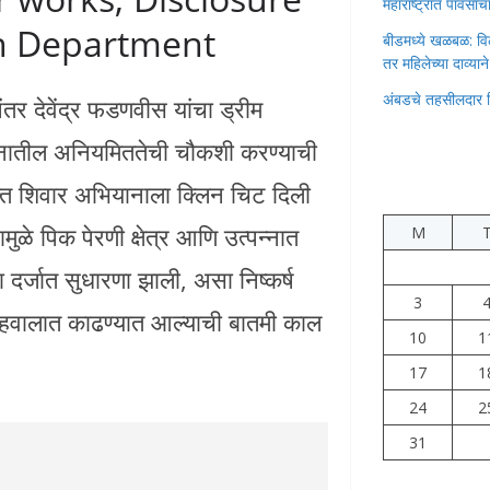
महाराष्ट्रात पावस
on Department
बीडमध्ये खळबळ: वि
तर महिलेच्या दाव्यान
अंबडचे तहसीलदार 
र देवेंद्र फडणवीस यांचा ड्रीम
ानातील अनियमिततेची चौकशी करण्याची
क्त शिवार अभियानाला क्लिन चिट दिली
ुळे पिक पेरणी क्षेत्र आणि उत्पन्नात
M
ा दर्जात सुधारणा झाली, असा निष्कर्ष
3
अहवालात काढण्यात आल्याची बातमी काल
10
1
17
1
24
2
31