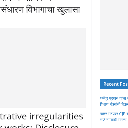
ंधारण विभागाचा खुलासा
Recent Pos
धर्मेंद्र प्रधान या
शिक्षण मंत्र्यांनी घ
rative irregularities
जंतर-मंतरवर CJP चा 
राजीनाम्याची मागणी
r works; Disclosure