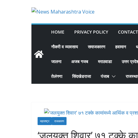
Skip
to
content
HOME
PRIVACY POLICY
CONTACT
नौकरी व व्यावसाय
समाजकारण
हवामान
ध
जालना
अजब गजब
मराठवाडा
उत्तर प्रदे
तेलंगणा
सिंदखेडराजा
पंजाब
राजस्थ
महाराष्ट्र
राजकारण
‘जलयुक्त शिवार’ ७१ टक्के काम