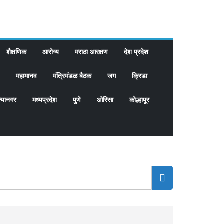
शैक्षणिक
आरोग्य
मराठा आरक्षण
देश प्रदेश
महामानव
मंत्रिमंडळ बैठक
जग
क्रिडा
्यानगर
मध्यप्रदेश
पुणे
ओरिसा
कोल्हापूर