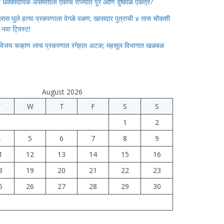
ाचा धक्कादायक असमतोल! एकाच राज्यात पूर आणि दुष्काळ एकत्र?
लास घुले हत्या प्रकरणाला वेगळे वळण; खासदार पुत्राची ४ तास चौकशी
े नवा ट्विस्ट!
विजय चव्हाण लाच प्रकरणात रंगेहात अटक; महसूल विभागात खळबळ
August 2026
T
W
T
F
S
S
1
2
4
5
6
7
8
9
1
12
13
14
15
16
8
19
20
21
22
23
5
26
27
28
29
30