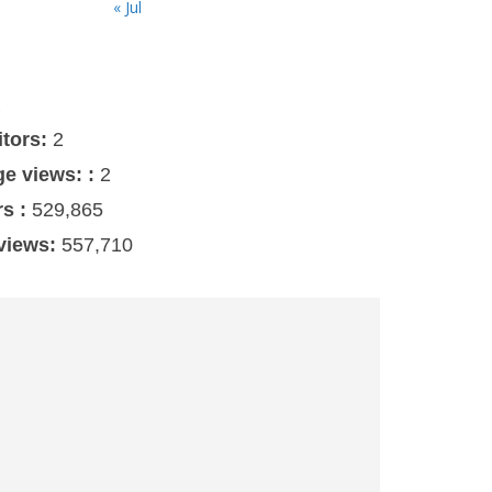
« Jul
s
itors:
2
ge views: :
2
rs :
529,865
 views:
557,710