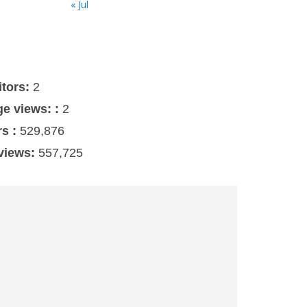
« Jul
s
itors:
2
ge views: :
2
rs :
529,876
 views:
557,725