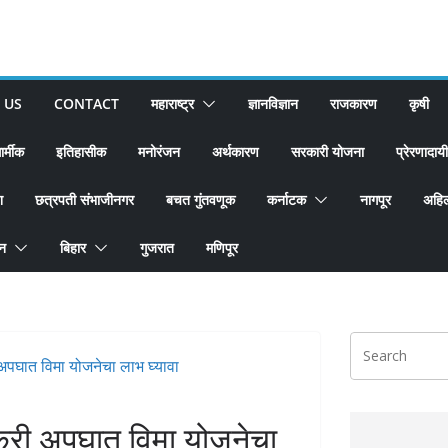
 US
CONTACT
महाराष्ट्र
ज्ञानविज्ञान
राजकारण
कृषी
ार्मीक
इतिहासीक
मनोरंजन
अर्थकारण
सरकारी योजना
प्रेरणादायी
श
छत्रपती संभाजीनगर
बचत गुंतवणूक
कर्नाटक
नागपूर
अहिल
ान
बिहार
गुजरात
मणिपूर
ेतकरी अपघात विमा योजनेचा