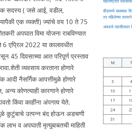
महाराष्ट्रात पावस
ी एक सदस्य ( जसे आई, वडील,
बीडमध्ये खळबळ: वि
तर महिलेच्या दाव्यान
 यापैकी एक व्यक्ती) ज्यांचे वय 10 ते 75
अंबडचे तहसीलदार 
ुंडे शेतकरी अपघात विमा योजना राबविण्यात
 ते 6 एप्रिल 2022 या कालावधीत
सून 45 दिवसाच्या आत परिपूर्ण प्रस्ताव
M
ावा.शेती व्यवसाय करताना होणारे
क आदी नैसर्गिक आपत्तीमुळे होणारे
3
 अन्य कोणत्याही कारणाने होणारे
10
1
ावतो किंवा काहींना अंपगत्व येते.
17
1
24
2
ुळे कुटुंबाचे उत्पन्न बंद होऊन अडचणी
31
्थीक लाभ व अपघाती मृत्युबाबतची माहिती