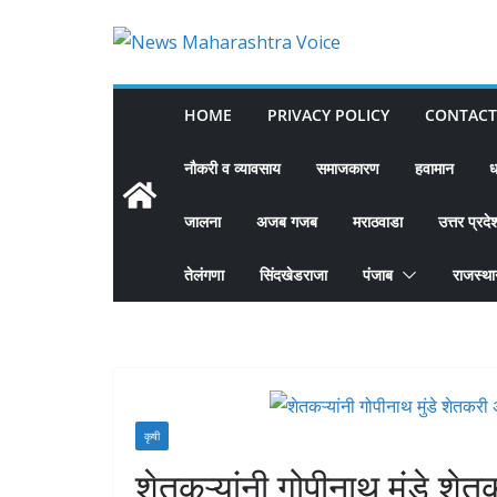
Skip
to
content
HOME
PRIVACY POLICY
CONTACT
नौकरी व व्यावसाय
समाजकारण
हवामान
ध
जालना
अजब गजब
मराठवाडा
उत्तर प्रदे
तेलंगणा
सिंदखेडराजा
पंजाब
राजस्थ
कृषी
शेतकऱ्यांनी गोपीनाथ मुंडे श