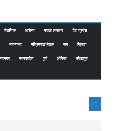
शैक्षणिक
आरोग्य
मराठा आरक्षण
देश प्रदेश
महामानव
मंत्रिमंडळ बैठक
जग
क्रिडा
्यानगर
मध्यप्रदेश
पुणे
ओरिसा
कोल्हापूर