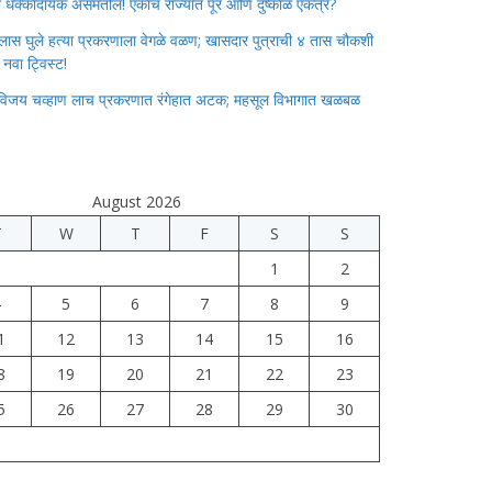
ाचा धक्कादायक असमतोल! एकाच राज्यात पूर आणि दुष्काळ एकत्र?
लास घुले हत्या प्रकरणाला वेगळे वळण; खासदार पुत्राची ४ तास चौकशी
े नवा ट्विस्ट!
विजय चव्हाण लाच प्रकरणात रंगेहात अटक; महसूल विभागात खळबळ
August 2026
T
W
T
F
S
S
1
2
4
5
6
7
8
9
1
12
13
14
15
16
8
19
20
21
22
23
5
26
27
28
29
30