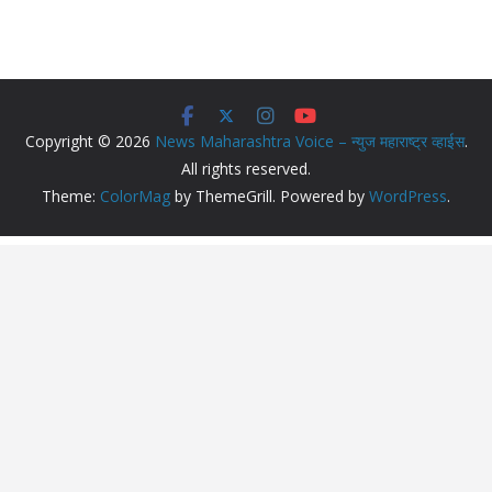
Copyright © 2026
News Maharashtra Voice – न्युज महाराष्ट्र व्हाईस
.
All rights reserved.
Theme:
ColorMag
by ThemeGrill. Powered by
WordPress
.