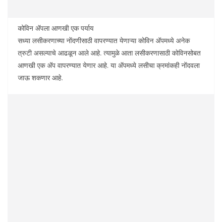
कोविन अ‍ॅपला आणखी एक पर्याय
सध्या लसीकरणाच्या नोंदणीसाठी वापरण्यात येणाऱ्या कोविन अ‍ॅपमध्ये अनेक
त्रुटी असल्याचे आढळून आले आहे. त्यामुळे आता लसीकरणासाठी कोविनसोबत
आणखी एक अ‍ॅप वापरण्यात येणार आहे. या अ‍ॅपमध्ये लसीचा क्रमांकही नोंदवला
जाऊ शकणार आहे.