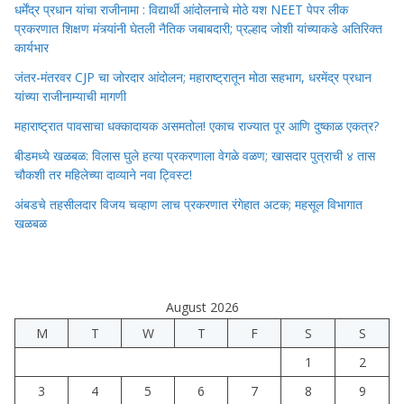
धर्मेंद्र प्रधान यांचा राजीनामा : विद्यार्थी आंदोलनाचे मोठे यश NEET पेपर लीक
प्रकरणात शिक्षण मंत्र्यांनी घेतली नैतिक जबाबदारी; प्रल्हाद जोशी यांच्याकडे अतिरिक्त
कार्यभार
जंतर-मंतरवर CJP चा जोरदार आंदोलन; महाराष्ट्रातून मोठा सहभाग, धरमेंद्र प्रधान
यांच्या राजीनाम्याची मागणी
महाराष्ट्रात पावसाचा धक्कादायक असमतोल! एकाच राज्यात पूर आणि दुष्काळ एकत्र?
बीडमध्ये खळबळ: विलास घुले हत्या प्रकरणाला वेगळे वळण; खासदार पुत्राची ४ तास
चौकशी तर महिलेच्या दाव्याने नवा ट्विस्ट!
अंबडचे तहसीलदार विजय चव्हाण लाच प्रकरणात रंगेहात अटक; महसूल विभागात
खळबळ
August 2026
M
T
W
T
F
S
S
1
2
3
4
5
6
7
8
9