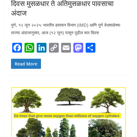
दिवस मुसळधार ते अतिमुसळधार पावसाचा
अंदाज
पुणे, १२ जून २०२५: भारतीय हवामान विभाग (IMD) आणि पुणे वेधशाळेच्या
ताज्या अंदाजानुसार, आज (१२ जून) पासून पुढील चार दिवस
F
W
Li
C
E
M
S
ac
h
n
o
m
as
h
e
at
k
p
ai
to
ar
Read More
b
s
e
y
l
d
e
o
A
dI
Li
o
o
p
n
n
n
k
p
k