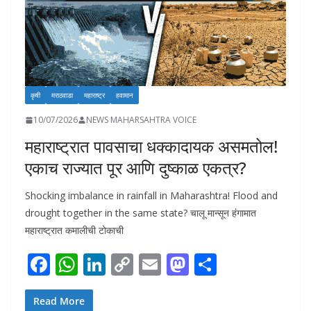
कृषी
मराठवाडा
महाराष्ट्र
हवामान
10/07/2026
NEWS MAHARSAHTRA VOICE
महाराष्ट्रात पावसाचा धक्कादायक असमतोल!
एकाच राज्यात पूर आणि दुष्काळ एकत्र?
Shocking imbalance in rainfall in Maharashtra! Flood and
drought together in the same state? चालू मान्सून हंगामात
महाराष्ट्रात कमालीची टोकाची
F
W
Li
C
E
M
S
ac
h
n
o
m
as
h
e
at
k
p
ai
to
ar
Read More