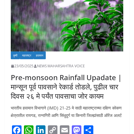
o
p
n
n
n
k
p
k
कृषी
महाराष्ट्र
हवामान
23/05/2025
NEWS MAHARSAHTRA VOICE
Pre-monsoon Rainfall Upadate |
मान्सून पूर्व पावसाने रेकार्ड तोडले, पुढील चार
दिवस २६ मे पर्यंत पावसाचा जोर कायम
भारतीय हवामान विभागाने (IMD) 21-25 मे साठी महाराष्ट्राच्या दक्षिण कोकण
क्षेत्रातील रायगड, रत्नागिरी आणि सिंधुदुर्ग या किनारी जिल्ह्यांसाठी ऑरेंज अलर्ट
F
W
Li
C
E
M
S