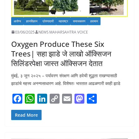
आरोग्य
ज्ञानविज्ञान
प्रेरणादायी
महाराष्ट्र
समाजकारण
हवामान
03/06/2025
NEWS MAHARSAHTRA VOICE
Oxygen Produce These Six
Trees| सहा झाडे जे लाखो ऑक्सिजन
सिलिंडरपेक्षा जास्त ऑक्सिजन देतात
मुंबई, ३ जून २०२५ – पर्यावरण संरक्षण आणि हवेची शुद्धता राखण्यासाठी
झाडांचे महत्त्व अनन्यसाधारण आहे. विशेषतः भारतात आढळणारी काही झाडे
F
W
Li
C
E
M
S
ac
h
n
o
m
as
h
e
at
k
p
ai
to
ar
Read More
b
s
e
y
l
d
e
o
A
dI
Li
o