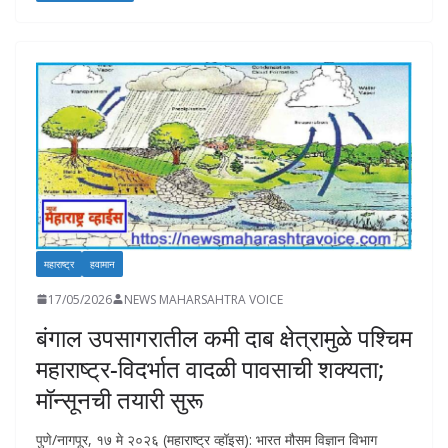
b
s
e
y
l
d
e
o
A
dI
Li
o
o
p
n
n
n
k
p
k
महाराष्ट्र
हवामान
17/05/2026
NEWS MAHARSAHTRA VOICE
बंगाल उपसागरातील कमी दाब क्षेत्रामुळे पश्चिम
महाराष्ट्र-विदर्भात वादळी पावसाची शक्यता;
मॉन्सूनची तयारी सुरू
पुणे/नागपूर, १७ मे २०२६ (महाराष्ट्र व्हॉइस): भारत मौसम विज्ञान विभाग