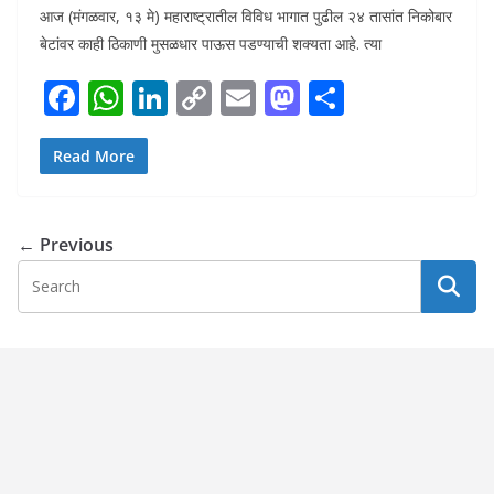
आज (मंगळवार, १३ मे) महाराष्ट्रातील विविध भागात पुढील २४ तासांत निकोबार
बेटांवर काही ठिकाणी मुसळधार पाऊस पडण्याची शक्यता आहे. त्या
F
W
Li
C
E
M
S
ac
h
n
o
m
as
h
e
at
k
p
ai
to
ar
Read More
b
s
e
y
l
d
e
o
A
dI
Li
o
← Previous
o
p
n
n
n
k
p
k