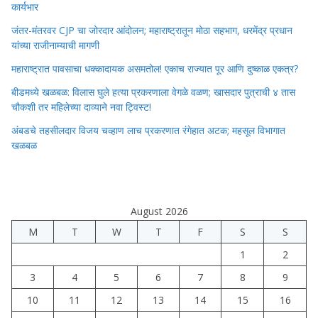
कार्यभार
जंतर-मंतरवर CJP चा जोरदार आंदोलन; महाराष्ट्रातून मोठा सहभाग, धरमेंद्र प्रधान
यांच्या राजीनाम्याची मागणी
महाराष्ट्रात पावसाचा धक्कादायक असमतोल! एकाच राज्यात पूर आणि दुष्काळ एकत्र?
बीडमध्ये खळबळ: विलास घुले हत्या प्रकरणाला वेगळे वळण; खासदार पुत्राची ४ तास
चौकशी तर महिलेच्या दाव्याने नवा ट्विस्ट!
अंबडचे तहसीलदार विजय चव्हाण लाच प्रकरणात रंगेहात अटक; महसूल विभागात
खळबळ
August 2026
M
T
W
T
F
S
S
1
2
3
4
5
6
7
8
9
10
11
12
13
14
15
16