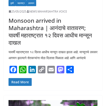
कृषी
महाराष्ट्र
हवामान
25/05/2025
NEWS MAHARSAHTRA VOICE
Monsoon arrived in
Maharashtra | आनंदाचे वातावरण;
यावर्षी महाराष्ट्रात १२ दिवस आधीच मान्सून
दाखल
यावर्षी महाराष्ट्रात १२ दिवस आधीच मान्सून दाखल झाला आहे. मान्सूनचे लवकर
आगमन झाल्याने शेतकऱ्यांना मोठा दिलासा मिळाला आहे आणि आनंदाचे
F
W
Li
C
E
M
S
ac
h
n
o
m
as
h
e
at
k
p
ai
to
ar
Read More
b
s
e
y
l
d
e
o
A
dI
Li
o