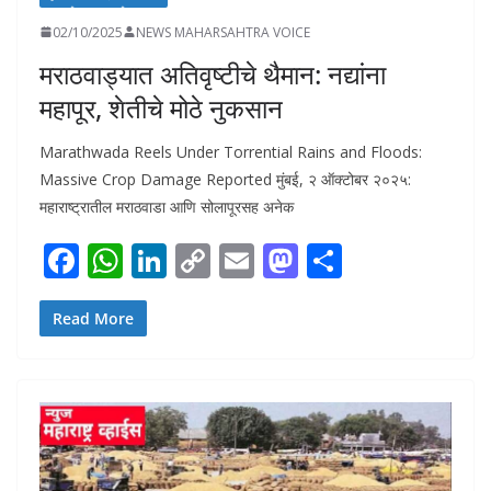
02/10/2025
NEWS MAHARSAHTRA VOICE
मराठवाड्यात अतिवृष्टीचे थैमान: नद्यांना
महापूर, शेतीचे मोठे नुकसान
Marathwada Reels Under Torrential Rains and Floods:
Massive Crop Damage Reported मुंबई, २ ऑक्टोबर २०२५:
महाराष्ट्रातील मराठवाडा आणि सोलापूरसह अनेक
F
W
Li
C
E
M
S
ac
h
n
o
m
as
h
e
at
k
p
ai
to
ar
Read More
b
s
e
y
l
d
e
o
A
dI
Li
o
o
p
n
n
n
k
p
k