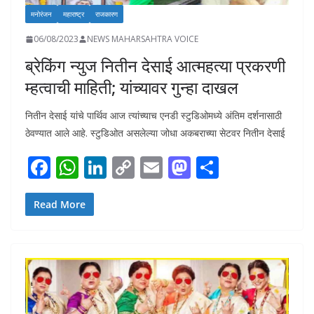
मनोरंजन
महाराष्ट्र
राजकारण
06/08/2023
NEWS MAHARSAHTRA VOICE
ब्रेकिंग न्युज नितीन देसाई आत्महत्या प्रकरणी
म्हत्वाची माहिती; यांच्यावर गुन्हा दाखल
नितीन देसाई यांचे पार्थिव आज त्यांच्याच एनडी स्टुडिओमध्ये अंतिम दर्शनासाठी
ठेवण्यात आले आहे. स्टुडिओत असलेल्या जोधा अकबराच्या सेटवर नितीन देसाई
F
W
Li
C
E
M
S
ac
h
n
o
m
as
h
e
at
k
p
ai
to
ar
Read More
b
s
e
y
l
d
e
o
A
dI
Li
o
o
p
n
n
n
k
p
k