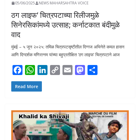
05/06/2025
NEWS MAHARSAHTRA VOICE
ठग लाइफ’ चित्रपटाच्या रिलीजमुळे
सिनेरसिकांमध्ये उत्साह; कर्नाटकात बंदीमुळे
वाद
मुंबई – ५ जून २०२५: तमिळ चित्रपटसृष्टीतील दिग्गज अभिनेते कमल हासन
आणि दिग्दर्शक मणिरत्नम यांच्या बहुप्रतीक्षित ‘ठग लाइफ’ चित्रपटाने आज
F
W
Li
C
E
M
S
ac
h
n
o
m
as
h
e
at
k
p
ai
to
ar
Read More
b
s
e
y
l
d
e
o
A
dI
Li
o
o
p
n
n
n
k
p
k