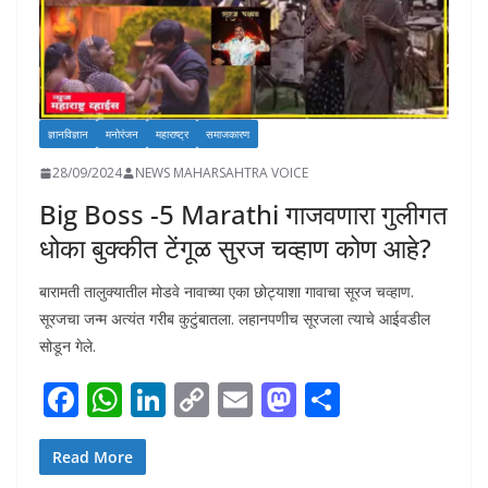
ज्ञानविज्ञान
मनोरंजन
महाराष्ट्र
समाजकारण
28/09/2024
NEWS MAHARSAHTRA VOICE
Big Boss -5 Marathi गाजवणारा गुलीगत
धोका बुक्कीत टेंगूळ सुरज चव्हाण कोण आहे?
बारामती तालुक्यातील मोडवे नावाच्या एका छोट्याशा गावाचा सूरज चव्हाण.
सूरजचा जन्म अत्यंत गरीब कुटुंबातला. लहानपणीच सूरजला त्याचे आईवडील
सोडून गेले.
F
W
Li
C
E
M
S
ac
h
n
o
m
as
h
e
at
k
p
ai
to
ar
Read More