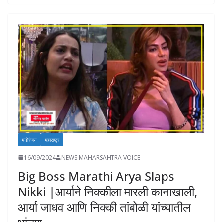
b
s
e
y
l
d
e
o
A
dI
Li
o
o
p
n
n
n
k
p
k
मनोरंजन
महाराष्ट्र
16/09/2024
NEWS MAHARSAHTRA VOICE
Big Boss Marathi Arya Slaps
Nikki |आर्याने निक्कीला मारली कानाखाली,
आर्या जाधव आणि निक्की तांबोळी यांच्यातील