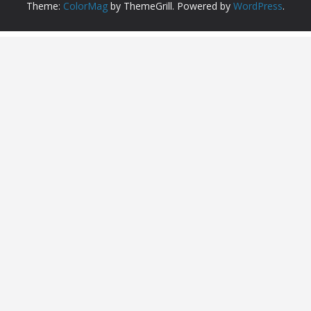
Theme:
ColorMag
by ThemeGrill. Powered by
WordPress
.