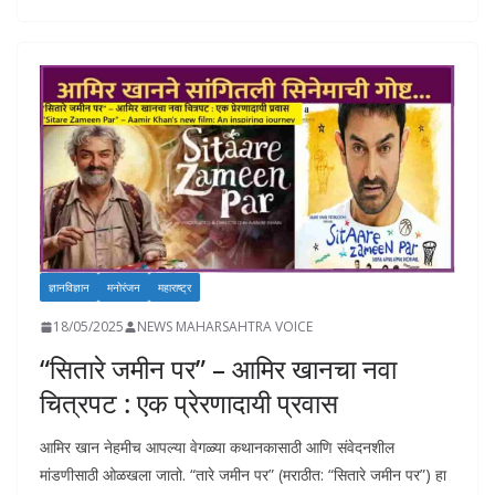
b
s
e
y
l
d
e
o
A
dI
Li
o
o
p
n
n
n
k
p
k
ज्ञानविज्ञान
मनोरंजन
महाराष्ट्र
18/05/2025
NEWS MAHARSAHTRA VOICE
“सितारे जमीन पर” – आमिर खानचा नवा
चित्रपट : एक प्रेरणादायी प्रवास
आमिर खान नेहमीच आपल्या वेगळ्या कथानकासाठी आणि संवेदनशील
मांडणीसाठी ओळखला जातो. “तारे जमीन पर” (मराठीत: “सितारे जमीन पर”) हा