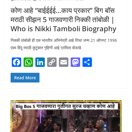
कोण आहे “बाईईईई…काय प्रकार” बिग बॉस
मराठी सीझन 5 गाजवणारी निक्की तांबोळी |
Who is Nikki Tamboli Biography
निक्की तांबोळी ही एक भारतीय अभिनेत्री आहे तिचा जन्म 21 ऑगस्ट 1996
एका हिंदू मराठी कुटुंबात गृहिणी आई प्रमिला बोडखे
F
W
Li
C
E
M
S
ac
h
n
o
m
as
h
e
at
k
p
ai
to
ar
Read More
b
s
e
y
l
d
e
o
A
dI
Li
o
o
p
n
n
n
k
p
k