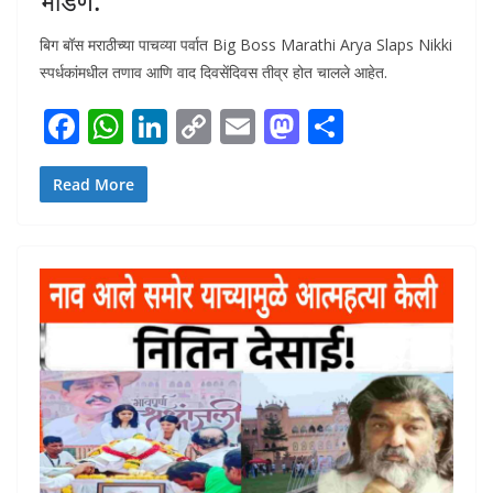
भांडण.
बिग बॉस मराठीच्या पाचव्या पर्वात Big Boss Marathi Arya Slaps Nikki
स्पर्धकांमधील तणाव आणि वाद दिवसेंदिवस तीव्र होत चालले आहेत.
F
W
Li
C
E
M
S
ac
h
n
o
m
as
h
e
at
k
p
ai
to
ar
Read More
b
s
e
y
l
d
e
o
A
dI
Li
o
o
p
n
n
n
k
p
k