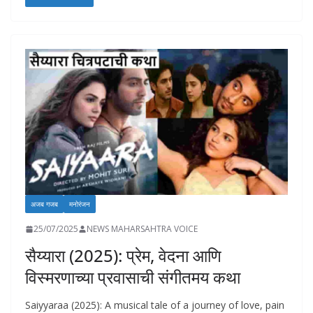
e
at
k
p
ai
to
ar
b
s
e
y
l
d
e
o
A
dI
Li
o
o
p
n
n
n
k
p
k
अजब गजब
मनोरंजन
25/07/2025
NEWS MAHARSAHTRA VOICE
सैय्यारा (2025): प्रेम, वेदना आणि
विस्मरणाच्या प्रवासाची संगीतमय कथा
Saiyyaraa (2025): A musical tale of a journey of love, pain