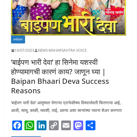
मनोरंजन
16/07/2023
NEWS MAHARSAHTRA VOICE
‘बाईपण भारी देवा’ हा सिनेमा यशस्वी
होण्यामागची कारणं काय? जाणून घ्या |
Baipan Bhaari Deva Success
Reasons
‘बाईपण भारी देवा’ आयुष्यात येणाऱ्या प्रत्येकीच्या विश्वाभोवती फिरणाऱ्या आई,
आजी, सासू, काकी, मावशी, ताई, आत्या अशा साऱ्यांच्या भावना शेअर करणारा
F
W
Li
C
E
M
S
ac
h
n
o
m
as
h