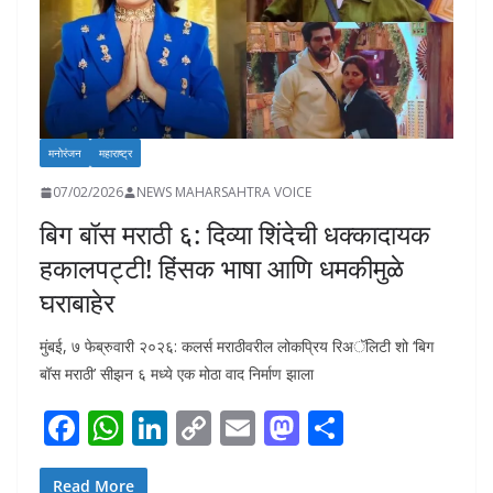
मनोरंजन
महाराष्ट्र
07/02/2026
NEWS MAHARSAHTRA VOICE
बिग बॉस मराठी ६: दिव्या शिंदेची धक्कादायक
हकालपट्टी! हिंसक भाषा आणि धमकीमुळे
घराबाहेर
मुंबई, ७ फेब्रुवारी २०२६: कलर्स मराठीवरील लोकप्रिय रिअॅलिटी शो ‘बिग
बॉस मराठी’ सीझन ६ मध्ये एक मोठा वाद निर्माण झाला
F
W
Li
C
E
M
S
ac
h
n
o
m
as
h
Read More