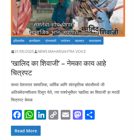
इतिहासीक
ज्ञानविज्ञान
प्रेरणादायी
मनोरंजन
महाराष्ट्र
समाजकारण
31/05/2025
NEWS MAHARSAHTRA VOICE
‘खालिद का शिवाजी’ – नेमका काय आहे
चित्रपट
सध्या देशभरात सामाजिक, धार्मिक आणि सांस्कृतिक संदर्भांमध्ये जी
अतिसंवेदनशीलता दिसून येते, त्या पार्श्वभूमीवर ‘खालिद का शिवाजी’ हा मराठी
चित्रपट केवळ
F
W
Li
C
E
M
S
ac
h
n
o
m
as
h
e
at
k
p
ai
to
ar
Read More