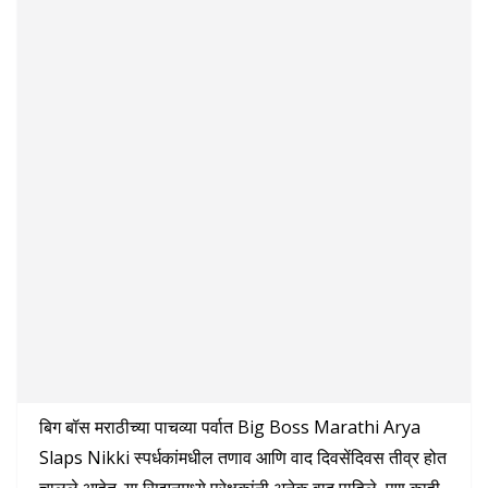
बिग बॉस मराठीच्या पाचव्या पर्वात Big Boss Marathi Arya
Slaps Nikki स्पर्धकांमधील तणाव आणि वाद दिवसेंदिवस तीव्र होत
चालले आहेत. या सिझनमध्ये प्रेक्षकांनी अनेक वाद पाहिले, पण काही