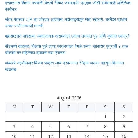
प्रकरणात शिक्षण मंत्र्यांनी घेतली नैतिक जबाबदारी; प्रल्हाद जोशी यांच्याकडे अतिरिक्त
कार्यभार
जंतर-मंतरवर CJP चा जोरदार आंदोलन; महाराष्ट्रातून मोठा सहभाग, धरमेंद्र प्रधान
यांच्या राजीनाम्याची मागणी
महाराष्ट्रात पावसाचा धक्कादायक असमतोल! एकाच राज्यात पूर आणि दुष्काळ एकत्र?
बीडमध्ये खळबळ: विलास घुले हत्या प्रकरणाला वेगळे वळण; खासदार पुत्राची ४ तास
चौकशी तर महिलेच्या दाव्याने नवा ट्विस्ट!
अंबडचे तहसीलदार विजय चव्हाण लाच प्रकरणात रंगेहात अटक; महसूल विभागात
खळबळ
August 2026
M
T
W
T
F
S
S
1
2
3
4
5
6
7
8
9
10
11
12
13
14
15
16