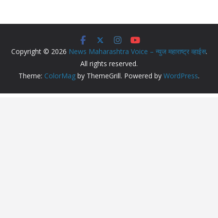
Copyright © 2026
News Maharashtra Voice – न्युज महाराष्ट्र व्हाईस
.
All rights reserved.
Theme:
ColorMag
by ThemeGrill. Powered by
WordPress
.