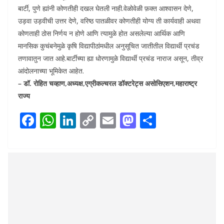
बार्टी, पुणे ह्यांनी कोणतीही दखल घेतली नाही.वेळोवेळी फ़क्त आश्वासन देणे,
उड़वा उड़वीची उत्तर देणे, वरिष्ठ पातळीवर कोणतीही योग्य ती कार्यवाही अथवा
कोणताही ठोस निर्णय न होणे आणि त्यामुळे होत असलेल्या आर्थिक आणि
मानसिक कुचंबनेमुळे कृषि विद्यापीठांमधील अनुसूचित जातीतील विद्यार्थी प्रचंड
तणावातुन जात आहे.बार्टीच्या ह्या धोरणामुळे विद्यार्थी प्रचंड नाराज असून, तीव्र
आंदोलनाच्या भूमिकेत आहेत.
– डॉ. रोहित चव्हाण,अध्यक्ष,एग्रीकल्चरल डॉक्टरेट्स असोसिएशन,महाराष्ट्र
राज्य
F
W
Li
C
E
M
S
ac
h
n
o
m
as
h
e
at
k
p
ai
to
ar
b
s
e
y
l
d
e
o
A
dI
Li
o
o
p
n
n
n
k
p
k