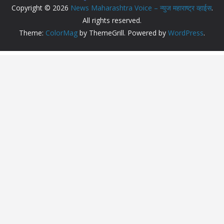
Copyright © 2026
News Maharashtra Voice – न्युज महाराष्ट्र व्हाईस
.
All rights reserved.
Theme:
ColorMag
by ThemeGrill. Powered by
WordPress
.