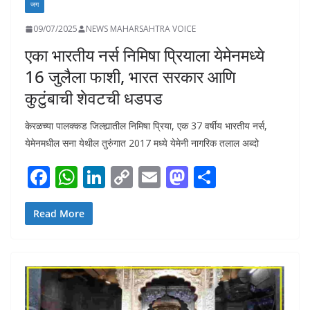
जग
09/07/2025
NEWS MAHARSAHTRA VOICE
एका भारतीय नर्स निमिषा प्रियाला येमेनमध्ये
16 जुलैला फाशी, भारत सरकार आणि
कुटुंबाची शेवटची धडपड
केरळच्या पालक्कड जिल्ह्यातील निमिषा प्रिया, एक 37 वर्षीय भारतीय नर्स,
येमेनमधील सना येथील तुरुंगात 2017 मध्ये येमेनी नागरिक तलाल अब्दो
F
W
Li
C
E
M
S
ac
h
n
o
m
as
h
e
at
k
p
ai
to
ar
Read More
b
s
e
y
l
d
e
o
A
dI
Li
o
o
p
n
n
n
k
p
k