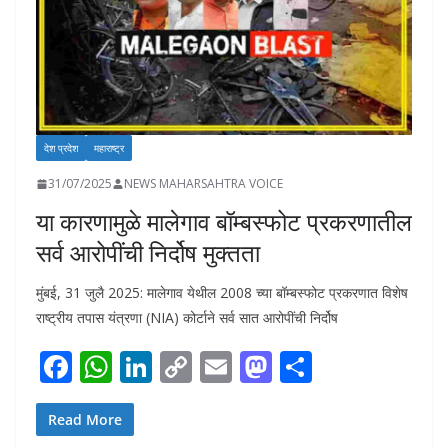
देश प्रदेश
महाराष्ट्र
31/07/2025
NEWS MAHARSAHTRA VOICE
या कारणामुळे मालेगाव बॉम्बस्फोट प्रकरणातील
सर्व आरोपींची निर्दोष मुक्तता
मुंबई, 31 जुलै 2025: मालेगाव येथील 2008 च्या बॉम्बस्फोट प्रकरणात विशेष
राष्ट्रीय तपास यंत्रणा (NIA) कोर्टाने सर्व सात आरोपींची निर्दोष
F
W
Li
C
E
M
S
ac
h
n
o
m
as
h
e
at
k
p
ai
to
ar
Read More