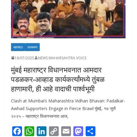
महाराष्ट्र
राजकारण
18/07/2025
NEWS MAHARSAHTRA VOICE
मुंबई महाराष्ट्र विधानभवनात आमदार
पडळकर-आव्हाड कार्यकर्त्यांमध्ये तुंबळ
हाणामारी, ही आहे वादाची पार्श्वभूमी
Clash at Mumbai’s Maharashtra Vidhan Bhavan: Padalkar-
Awhad Supporters Engage in Fierce Brawl मुंबई, १७ जुलै
२०२५ – महाराष्ट्र विधानभवनात आज,
F
W
Li
C
E
M
S