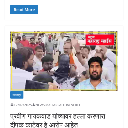
ac
h
n
o
m
as
h
e
at
k
p
ai
to
ar
Read More
b
s
e
y
l
d
e
o
A
dI
Li
o
o
p
n
n
n
k
p
k
महाराष्ट्र
17/07/2025
NEWS MAHARSAHTRA VOICE
प्रवीण गायकवाड यांच्यावर हल्ला करणारा
दीपक काटेवर हे आरोप आहेत