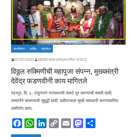
ज्ञानविज्ञान
धार्मीक
महाराष्ट्र
07/07/2025
NEWS MAHARSAHTRA VOICE
विठ्ठल रुक्मिणीची महापूजा संपन्न, मुख्यमंत्री
देवेंद्र फडणवीनी काय मागितले
पंढरपूर, दि. ६- पांडुरंगाने राज्यावरची संकटे दूर करण्याची शक्ती द्यावी,
सन्मार्गाने चालण्याची सुबुद्धी द्यावी, बळीराजाला सुखी समाधानी करण्याकरिता
आशीर्वाद द्यावा,
F
W
Li
C
E
M
S
ac
h
n
o
m
as
h