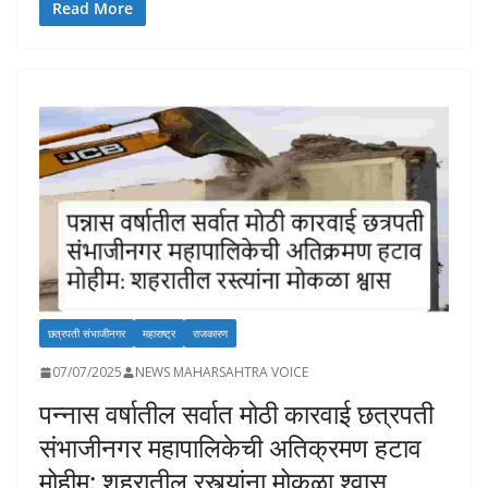
e
at
k
p
ai
to
ar
Read More
b
s
e
y
l
d
e
o
A
dI
Li
o
o
p
n
n
n
k
p
k
छत्रपती संभाजीनगर
महाराष्ट्र
राजकारण
07/07/2025
NEWS MAHARSAHTRA VOICE
पन्नास वर्षातील सर्वात मोठी कारवाई छत्रपती
संभाजीनगर महापालिकेची अतिक्रमण हटाव
मोहीम: शहरातील रस्त्यांना मोकळा श्वास