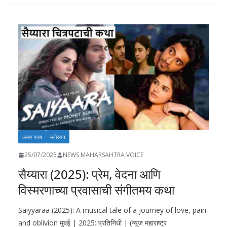
b
s
e
y
l
d
e
o
A
dI
Li
o
o
p
n
n
n
k
p
k
अजब गजब
मनोरंजन
25/07/2025
NEWS MAHARSAHTRA VOICE
सैय्यारा (2025): प्रेम, वेदना आणि
विस्मरणाच्या प्रवासाची संगीतमय कथा
Saiyyaraa (2025): A musical tale of a journey of love, pain
and oblivion मुंबई | 2025: प्रतिनिधी | (न्यूज महाराष्ट्र