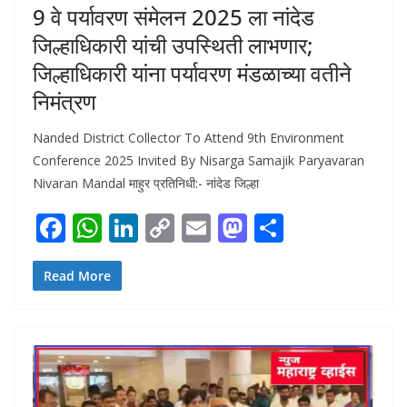
9 वे पर्यावरण संमेलन 2025 ला नांदेड
जिल्हाधिकारी यांची उपस्थिती लाभणार;
जिल्हाधिकारी यांना पर्यावरण मंडळाच्या वतीने
निमंत्रण
Nanded District Collector To Attend 9th Environment
Conference 2025 Invited By Nisarga Samajik Paryavaran
Nivaran Mandal माहुर प्रतिनिधी:- नांदेड जिल्हा
F
W
Li
C
E
M
S
ac
h
n
o
m
as
h
e
at
k
p
ai
to
ar
Read More
b
s
e
y
l
d
e
o
A
dI
Li
o
o
p
n
n
n
k
p
k