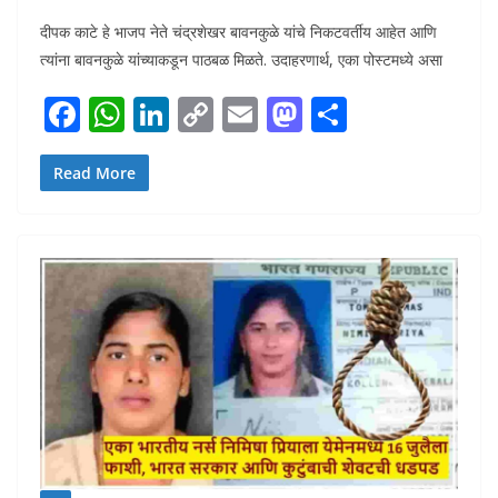
दीपक काटे हे भाजप नेते चंद्रशेखर बावनकुळे यांचे निकटवर्तीय आहेत आणि
त्यांना बावनकुळे यांच्याकडून पाठबळ मिळते. उदाहरणार्थ, एका पोस्टमध्ये असा
F
W
Li
C
E
M
S
ac
h
n
o
m
as
h
e
at
k
p
ai
to
ar
Read More
b
s
e
y
l
d
e
o
A
dI
Li
o
o
p
n
n
n
k
p
k