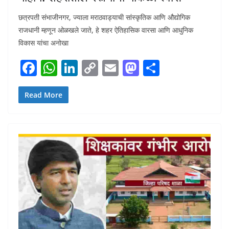
छत्रपती संभाजीनगर, ज्याला मराठवाड्याची सांस्कृतिक आणि औद्योगिक
राजधानी म्हणून ओळखले जाते, हे शहर ऐतिहासिक वारसा आणि आधुनिक
विकास यांचा अनोखा
F
W
Li
C
E
M
S
ac
h
n
o
m
as
h
e
at
k
p
ai
to
ar
Read More
b
s
e
y
l
d
e
o
A
dI
Li
o
o
p
n
n
n
k
p
k