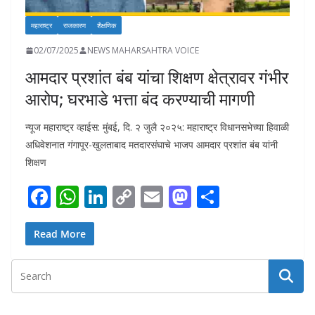
महाराष्ट्र
राजकारण
शैक्षणिक
02/07/2025
NEWS MAHARSAHTRA VOICE
आमदार प्रशांत बंब यांचा शिक्षण क्षेत्रावर गंभीर
आरोप; घरभाडे भत्ता बंद करण्याची मागणी
न्यूज महाराष्ट्र व्हाईस: मुंबई, दि. २ जुलै २०२५: महाराष्ट्र विधानसभेच्या हिवाळी
अधिवेशनात गंगापूर-खुलताबाद मतदारसंघाचे भाजप आमदार प्रशांत बंब यांनी
शिक्षण
F
W
Li
C
E
M
S
ac
h
n
o
m
as
h
e
at
k
p
ai
to
ar
Read More
b
s
e
y
l
d
e
o
A
dI
Li
o
o
p
n
n
n