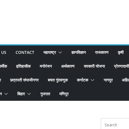
 US
CONTACT
महाराष्ट्र
ज्ञानविज्ञान
राजकारण
कृषी
ार्मीक
इतिहासीक
मनोरंजन
अर्थकारण
सरकारी योजना
प्रेरणादायी
श
छत्रपती संभाजीनगर
बचत गुंतवणूक
कर्नाटक
नागपूर
अहिल
ान
बिहार
गुजरात
मणिपूर