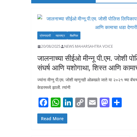
प्रेरणादायी
महाराष्ट्र
शैक्षणिक
20/08/2025
NEWS MAHARSAHTRA VOICE
जालनाच्या सीईओ मीन्नू पी.एम. जोशी
संघर्ष आणि यशोगाथा, शिस्त आणि कामाचा
ज्यांना मीन्नू पी.एम. जोशी म्हणूनही ओळखले जाते या २०२१ च्या बॅचच
केडरमध्ये झाली. त्यांनी
F
W
Li
C
E
M
S
ac
h
n
o
m
as
h
e
at
k
p
ai
to
ar
Read More
b
s
e
y
l
d
e