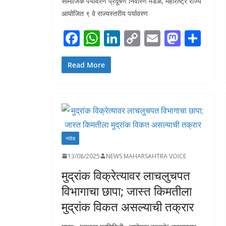
सामाजिक पर्यावरण प्रदूषण निवारण मंडळ, महाराष्ट्र राज्य
आयोजित ९ वे राज्यस्तरीय पर्यावरण
F
W
Li
C
E
M
S
ac
h
n
o
m
as
h
e
at
k
p
ai
to
ar
Read More
b
s
e
y
l
d
e
o
A
dI
Li
o
o
p
n
n
n
k
p
k
नांदेड
13/08/2025
NEWS MAHARSAHTRA VOICE
मुद्रांक विक्रेत्यावर लाचलुचपत
विभागाचा छापा; जास्त किमतीला
मुद्रांक विकत असल्याची तक्रार