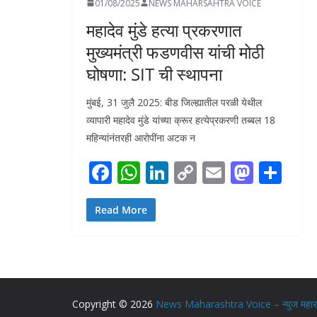
01/08/2025
NEWS MAHARSAHTRA VOICE
महादेव मुंडे हत्या प्रकरणात
मुख्यमंत्री फडणवीस यांची मोठी
घोषणा: SIT ची स्थापना
मुंबई, 31 जुलै 2025: बीड जिल्ह्यातील परळी येथील
व्यापारी महादेव मुंडे यांच्या क्रूर हत्येप्रकरणी तब्बल 18
महिन्यांनंतरही आरोपींना अटक न
F
W
Li
C
E
M
S
ac
h
n
o
m
as
h
e
at
k
p
ai
to
ar
Read More
b
s
e
y
l
d
e
o
A
dI
Li
o
o
p
n
n
n
k
p
k
Copyright © 2026
News Maharashtra Voice – न्युज महाराष्