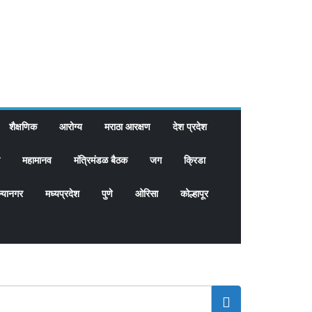
शैक्षणिक
आरोग्य
मराठा आरक्षण
देश प्रदेश
महामानव
मंत्रिमंडळ बैठक
जग
क्रिडा
्यानगर
मध्यप्रदेश
पुणे
ओरिसा
कोल्हापूर