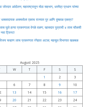
जोरदार आंदोलन; महाराष्ट्रातून मोठा सहभाग, धरमेंद्र प्रधान यांच्या
ाचा धक्कादायक असमतोल! एकाच राज्यात पूर आणि दुष्काळ एकत्र?
लास घुले हत्या प्रकरणाला वेगळे वळण; खासदार पुत्राची ४ तास चौकशी
े नवा ट्विस्ट!
विजय चव्हाण लाच प्रकरणात रंगेहात अटक; महसूल विभागात खळबळ
August 2025
T
W
T
F
S
S
1
2
3
5
6
7
8
9
10
2
13
14
15
16
17
9
20
21
22
23
24