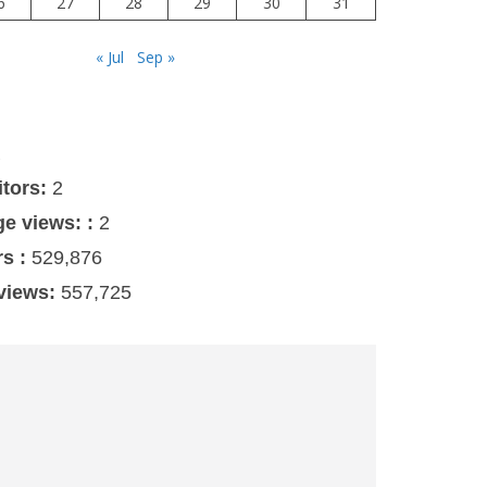
6
27
28
29
30
31
« Jul
Sep »
s
itors:
2
ge views: :
2
rs :
529,876
 views:
557,725