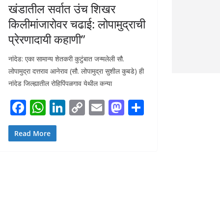
खंडातील सर्वात उंच शिखर
किलीमांजारोवर चढाई: लोपामुद्राची
प्रेरणादायी कहाणी”
नांदेड: एका सामान्य शेतकरी कुटुंबात जन्मलेली सौ.
लोपामुद्रा दत्तराव आनेराव (सौ. लोपामुद्रा सुशील कुबडे) ही
नांदेड जिल्ह्यातील रोहिपिंपळगाव येथील कन्या
F
W
Li
C
E
M
S
ac
h
n
o
m
as
h
e
at
k
p
ai
to
ar
Read More
b
s
e
y
l
d
e
o
A
dI
Li
o
o
p
n
n
n
k
p
k