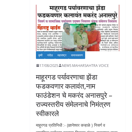
o
A
dI
Li
o
o
p
n
n
n
k
p
k
कृषी
नांदेड
महाराष्ट्र
समाजकारण
17/08/2025
NEWS MAHARSAHTRA VOICE
माहूरगड पर्यावरणाचा झेंडा
फडकवणार कलावंत,नाम
फाउंडेशन चे मकरंद अनासपुरे –
राज्यस्तरीय संमेलनाचे निमंत्रण
स्वीकारले
माहूरगड प्रतिनिधी :- (ज्ञानेश्वर कऱ्हाळे ) निसर्ग व