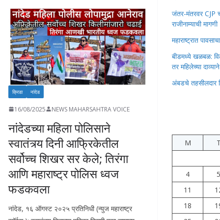
जंतर-मंतरवर CJP चा 
राजीनाम्याची मागणी
महाराष्ट्रात पावस
बीडमध्ये खळबळ: वि
तर महिलेच्या दाव्यान
अंबडचे तहसीलदार 
क्रिडा
नांदेड
16/08/2025
NEWS MAHARSAHTRA VOICE
नांदेडच्या महिला पोलिसाने
स्वातंत्र्य दिनी आफ्रिकेतील
M
सर्वोच्च शिखर सर केले; तिरंगा
आणि महाराष्ट्र पोलिस ध्वज
4
फडकवला
11
1
18
1
नांदेड, १६ ऑगस्ट २०२५ प्रतिनिधी (न्युज महाराष्ट्र