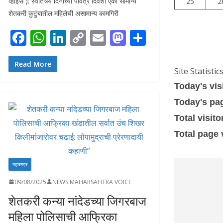
व्हॉईस ): स्वातंत्र्य दिनाच्या पवित्र दिवशी एका सामान्य
25
2
शेतकरी कुटुंबातील महिलेची असामान्य कामगिरी
F
W
Li
C
E
M
S
ac
h
n
o
m
as
h
e
at
k
p
ai
to
ar
Read More
Site Statistic
b
s
e
y
l
d
e
Today's vis
o
A
dI
Li
o
Today's pa
o
p
n
n
n
Total visito
k
p
k
Total page
महाराष्ट्र
09/08/2025
NEWS MAHARSAHTRA VOICE
शेतकरी कन्या नांदेडच्या जिगरबाज
महिला पोलिसाची आफ्रिका