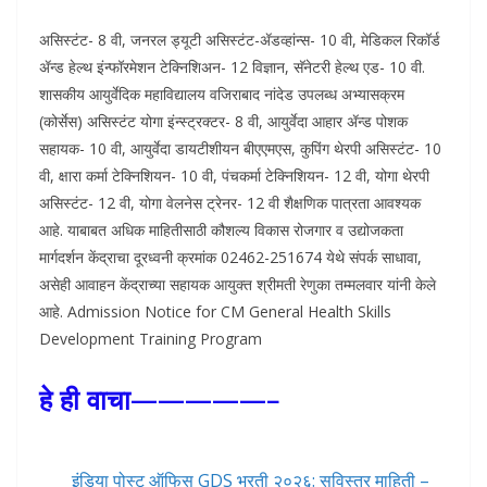
असिस्टंट- 8 वी, जनरल ड्यूटी असिस्टंट-ॲडव्हांन्स- 10 वी, मेडिकल रिकॉर्ड
ॲन्ड हेल्थ इंन्फॉरमेशन टेक्निशिअन- 12 विज्ञान, सॅनेटरी हेल्थ एड- 10 वी.
शासकीय आयुर्वेदिक महाविद्यालय वजिराबाद नांदेड उपलब्ध अभ्यासक्रम
(कोर्सेस) असिस्टंट योगा इंन्स्ट्रक्टर- 8 वी, आयुर्वेदा आहार ॲन्ड पोशक
सहायक- 10 वी, आयुर्वेदा डायटीशीयन बीएएमएस, कुपिंग थेरपी असिस्टंट- 10
वी, क्षारा कर्मा टेक्निशियन- 10 वी, पंचकर्मा टेक्निशियन- 12 वी, योगा थेरपी
असिस्टंट- 12 वी, योगा वेलनेस ट्रेनर- 12 वी शैक्षणिक पात्रता आवश्यक
आहे. याबाबत अधिक माहितीसाठी कौशल्य विकास रोजगार व उद्योजकता
मार्गदर्शन केंद्राचा दूरध्वनी क्रमांक 02462-251674 येथे संपर्क साधावा,
असेही आवाहन केंद्राच्या सहायक आयुक्त श्रीमती रेणुका तम्मलवार यांनी केले
आहे. Admission Notice for CM General Health Skills
Development Training Program
हे ही वाचा—————–
इंडिया पोस्ट ऑफिस GDS भरती २०२६: सविस्तर माहिती –