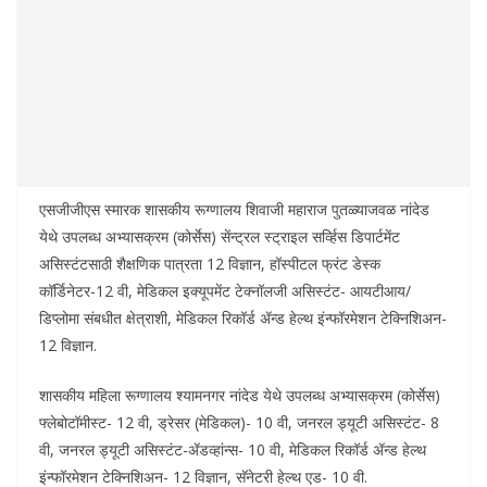
एसजीजीएस स्मारक शासकीय रूग्णालय शिवाजी महाराज पुतळ्याजवळ नांदेड
येथे उपलब्ध अभ्यासक्रम (कोर्सेस) सेंन्ट्रल स्ट्राइल सर्व्हिस डिपार्टमेंट
असिस्टंटसाठी शैक्षणिक पात्रता 12 विज्ञान, हॉस्पीटल फ्रंट डेस्क
कॉर्डिनेटर-12 वी, मेडिकल इक्यूपमेंट टेक्नॉलजी असिस्टंट- आयटीआय/
डिप्लोमा संबधीत क्षेत्राशी, मेडिकल रिकॉर्ड ॲन्ड हेल्थ इंन्फॉरमेशन टेक्निशिअन-
12 विज्ञान.
शासकीय महिला रूग्णालय श्यामनगर नांदेड येथे उपलब्ध अभ्यासक्रम (कोर्सेस)
फ्लेबोटॉमीस्ट- 12 वी, ड्रेसर (मेडिकल)- 10 वी, जनरल ड्यूटी असिस्टंट- 8
वी, जनरल ड्यूटी असिस्टंट-ॲडव्हांन्स- 10 वी, मेडिकल रिकॉर्ड ॲन्ड हेल्थ
इंन्फॉरमेशन टेक्निशिअन- 12 विज्ञान, सॅनेटरी हेल्थ एड- 10 वी.