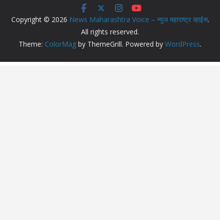
Copyright © 2026
News Maharashtra Voice – न्युज महाराष्ट्र व्हाईस
.
All rights reserved.
Theme:
ColorMag
by ThemeGrill. Powered by
WordPress
.