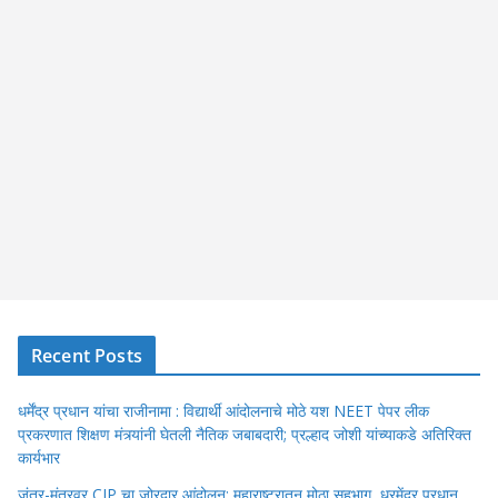
Recent Posts
धर्मेंद्र प्रधान यांचा राजीनामा : विद्यार्थी आंदोलनाचे मोठे यश NEET पेपर लीक
प्रकरणात शिक्षण मंत्र्यांनी घेतली नैतिक जबाबदारी; प्रल्हाद जोशी यांच्याकडे अतिरिक्त
कार्यभार
जंतर-मंतरवर CJP चा जोरदार आंदोलन; महाराष्ट्रातून मोठा सहभाग, धरमेंद्र प्रधान