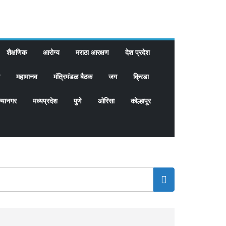
शैक्षणिक
आरोग्य
मराठा आरक्षण
देश प्रदेश
महामानव
मंत्रिमंडळ बैठक
जग
क्रिडा
्यानगर
मध्यप्रदेश
पुणे
ओरिसा
कोल्हापूर