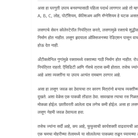
असा हा घरगुती उपाय बनवण्यासाठी पहिला पदार्थ लागणार आहे तो म्हण
A, B, C, लोह, पोटॅशियम, कॅल्शिअम आणि मॅग्नेशियम हे घटक असतात. ज
लसणाचे सेवन कोलेस्टेरॉल नियंत्रित करते, लसणामुळे रक्ताचे शुद्धी
निर्माण होत नाहीत. लसूण हृदयाला ऑक्सिजनच्या रेडिएशन पासून वाचव
होऊ देत नाही.
अँटीक्लोनिल गुणांमुळे रक्तामध्ये रक्ताच्या गाठी निर्माण होत नाहीत
नियंत्रित राहतो. ऍसिडिटी आणि गॅसचे त्रास कमी होतात. तसेच ज्यांन
आहे अशा व्यक्तींना या उपाय अत्यंत रामबाण ठरणार आहे.
असा हा लसूण जवळ का ठेवायचा तर कारण मित्रांनो बऱ्याच व्यक्तींच्
दुखते. अशा वेळेस एक पाकळी तोंडात ठेवा. सावखास त्याचा रस गिळ
मोकळा होईल. छातीवरती आलेला दाब लगेच कमी होईल. असा हा लसणाचा
लसूण नेहमी जवळ ठेवायला हवा.
तसेच ज्यांना सर्दी आहे, कप आहे, फुफुसाची कार्यशक्ती वाढवायची आह
एक चमचा मोहरीच्या तेलामध्ये या सोललेल्या पाकळ्या तळून घ्यायच्या 