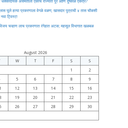
ाचा धक्कादायक असमतोल! एकाच राज्यात पूर आणि दुष्काळ एकत्र?
लास घुले हत्या प्रकरणाला वेगळे वळण; खासदार पुत्राची ४ तास चौकशी
े नवा ट्विस्ट!
विजय चव्हाण लाच प्रकरणात रंगेहात अटक; महसूल विभागात खळबळ
August 2026
T
W
T
F
S
S
1
2
4
5
6
7
8
9
1
12
13
14
15
16
8
19
20
21
22
23
5
26
27
28
29
30