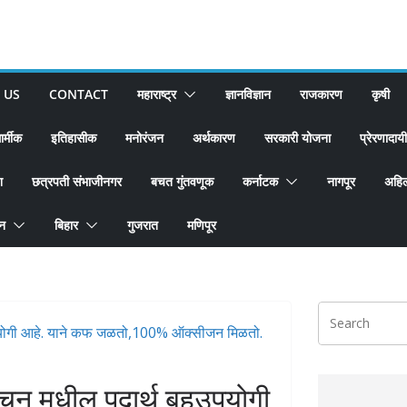
 US
CONTACT
महाराष्ट्र
ज्ञानविज्ञान
राजकारण
कृषी
ार्मीक
इतिहासीक
मनोरंजन
अर्थकारण
सरकारी योजना
प्रेरणादायी
श
छत्रपती संभाजीनगर
बचत गुंतवणूक
कर्नाटक
नागपूर
अहिल
ान
बिहार
गुजरात
मणिपूर
िचन मधील पदार्थ बहुउपयोगी