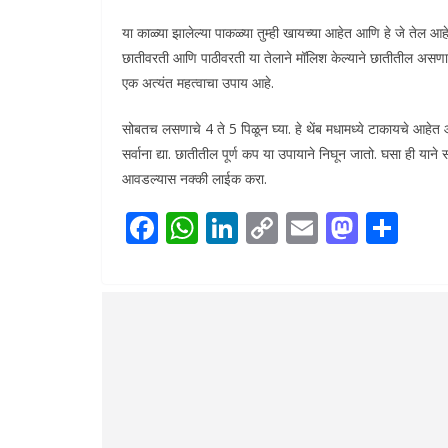
या काळ्या झालेल्या पाकळ्या तुम्ही खायच्या आहेत आणि हे जे तेल आहे 
छातीवरती आणि पाठीवरती या तेलाने मॉलिश केल्याने छातीतील असणारा
एक अत्यंत महत्वाचा उपाय आहे.
सोबतच लसणाचे 4 ते 5 पिळून घ्या. हे थेंब मधामध्ये टाकायचे आहेत आण
सर्वाना द्या. छातीतील पूर्ण कप या उपायाने निघून जातो. घसा ही यान
आवडल्यास नक्की लाईक करा.
F
W
Li
C
E
M
S
ac
h
n
o
m
as
h
e
at
k
p
ai
to
ar
b
s
e
y
l
d
e
o
A
dI
Li
o
o
p
n
n
n
k
p
k