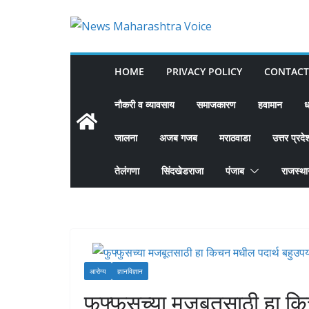
Skip
to
content
HOME
PRIVACY POLICY
CONTACT
नौकरी व व्यावसाय
समाजकारण
हवामान
ध
जालना
अजब गजब
मराठवाडा
उत्तर प्रदे
तेलंगणा
सिंदखेडराजा
पंजाब
राजस्थ
आरोग्य
ज्ञानविज्ञान
फुफ्फुसच्या मजबूतसाठी हा क