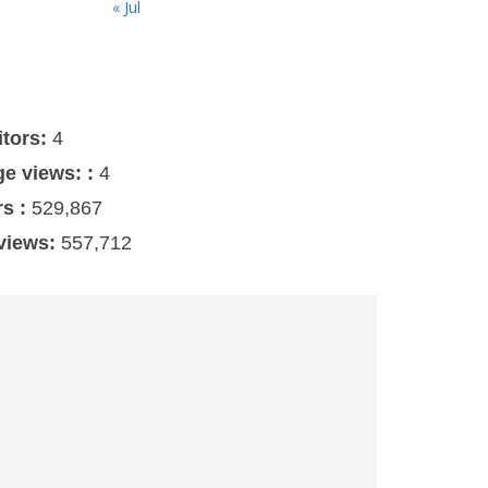
« Jul
s
itors:
4
ge views: :
4
rs :
529,867
 views:
557,712