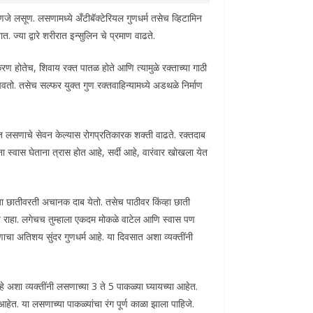
जे लसूण. लसणामध्ये अँटीबॅक्टेरियल गुणधर्म तसेच व्हिटामिन
्या द्वारे शरीरात इन्सुलिन चे प्रमाण वाढते.
करण होतेच, शिवाय रक्त पातळ होते आणि त्यामुळे रक्ताच्या गाठी
तो. तसेच सल्फर युक्त गुण रक्तवाहिन्यामध्ये अडथळे निर्माण
. रोज लसणाचे सेवन केल्यास रोगप्रतिकारक शक्ती वाढते. रक्तदाब
ा स्वास घेताना त्रास होत आहे, सर्दी आहे, वारंवार खोखला येत
या छातीवरती अचानक दाब येतो. तसेच पाठीवर किंव्हा छाती
त राहा. लगेचच तुम्हाला एकदम मोकळे वाटेल आणि स्वास पण
 अतिशय सुंदर गुणधर्म आहे. या दिवसात अशा व्यक्तींनी
े अशा व्यक्तींनी लसणाच्या 3 ते 5 पाकळ्या घ्यायच्या आहेत.
आहेत. या लसणाच्या पाकळ्यांचा रंग पूर्ण काळा झाला पाहिजे.