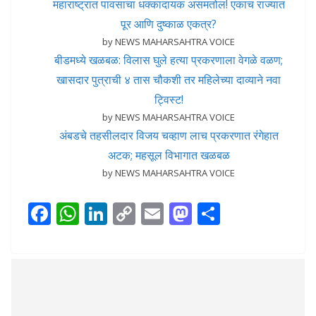
महाराष्ट्रात पावसाचा धक्कादायक असमतोल! एकाच राज्यात
पूर आणि दुष्काळ एकत्र?
by NEWS MAHARSAHTRA VOICE
बीडमध्ये खळबळ: विलास घुले हत्या प्रकरणाला वेगळे वळण;
खासदार पुत्राची ४ तास चौकशी तर महिलेच्या दाव्याने नवा
ट्विस्ट!
by NEWS MAHARSAHTRA VOICE
अंबडचे तहसीलदार विजय चव्हाण लाच प्रकरणात रंगेहात
अटक; महसूल विभागात खळबळ
by NEWS MAHARSAHTRA VOICE
F
W
Li
C
E
M
S
ac
h
n
o
m
as
h
e
at
k
p
ai
to
ar
b
s
e
y
l
d
e
o
A
dI
Li
o