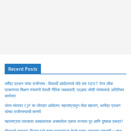
Recent Posts
धर्मेंद्र प्रधान यांचा राजीनामा : विद्यार्थी आंदोलनाचे मोठे यश NEET पेपर लीक
प्रकरणात शिक्षण मंत्र्यांनी घेतली नैतिक जबाबदारी; प्रल्हाद जोशी यांच्याकडे अतिरिक्त
कार्यभार
जंतर-मंतरवर CJP चा जोरदार आंदोलन; महाराष्ट्रातून मोठा सहभाग, धरमेंद्र प्रधान
यांच्या राजीनाम्याची मागणी
महाराष्ट्रात पावसाचा धक्कादायक असमतोल! एकाच राज्यात पूर आणि दुष्काळ एकत्र?
बीडमध्ये खळबळ: विलास घुले हत्या प्रकरणाला वेगळे वळण; खासदार पुत्राची ४ तास