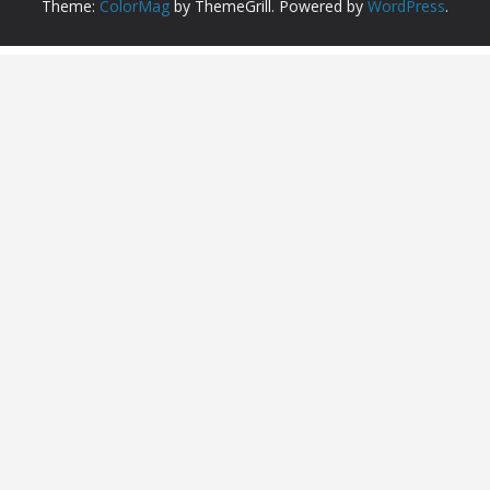
Theme:
ColorMag
by ThemeGrill. Powered by
WordPress
.