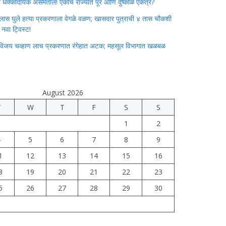
ाचा धक्कादायक असमतोल! एकाच राज्यात पूर आणि दुष्काळ एकत्र?
लास घुले हत्या प्रकरणाला वेगळे वळण; खासदार पुत्राची ४ तास चौकशी
े नवा ट्विस्ट!
विजय चव्हाण लाच प्रकरणात रंगेहात अटक; महसूल विभागात खळबळ
August 2026
T
W
T
F
S
S
1
2
4
5
6
7
8
9
1
12
13
14
15
16
8
19
20
21
22
23
5
26
27
28
29
30