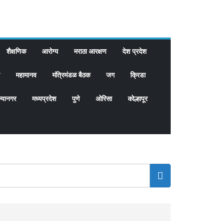
शैक्षणिक
आरोग्य
मराठा आरक्षण
देश प्रदेश
महामानव
मंत्रिमंडळ बैठक
जग
क्रिडा
्यानगर
मध्यप्रदेश
पुणे
ओरिसा
कोल्हापूर