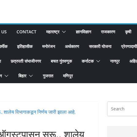
 US
CONTACT
महाराष्ट्र
ज्ञानविज्ञान
राजकारण
कृषी
ार्मीक
इतिहासीक
मनोरंजन
अर्थकारण
सरकारी योजना
प्रेरणादायी
श
छत्रपती संभाजीनगर
बचत गुंतवणूक
कर्नाटक
नागपूर
अहिल
ान
बिहार
गुजरात
मणिपूर
ऑगस्टपासून सुरू.. शालेय