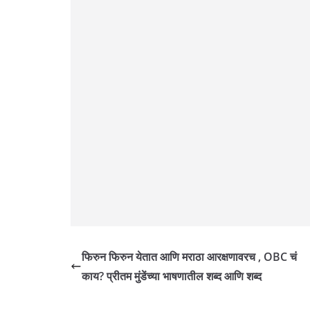
o
p
n
n
n
k
p
k
फिरुन फिरुन येतात आणि मराठा आरक्षणावरच , OBC चं
काय? प्रीतम मुंडेंच्या भाषणातील शब्द आणि शब्द