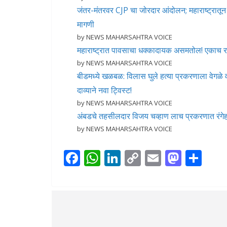
जंतर-मंतरवर CJP चा जोरदार आंदोलन; महाराष्ट्रातून म
मागणी
by NEWS MAHARSAHTRA VOICE
महाराष्ट्रात पावसाचा धक्कादायक असमतोल! एकाच रा
by NEWS MAHARSAHTRA VOICE
बीडमध्ये खळबळ: विलास घुले हत्या प्रकरणाला वेगळे
दाव्याने नवा ट्विस्ट!
by NEWS MAHARSAHTRA VOICE
अंबडचे तहसीलदार विजय चव्हाण लाच प्रकरणात रं
by NEWS MAHARSAHTRA VOICE
F
W
Li
C
E
M
S
ac
h
n
o
m
as
h
e
at
k
p
ai
to
ar
b
s
e
y
l
d
e
o
A
dI
Li
o