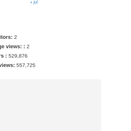
« Jul
s
itors:
2
ge views: :
2
rs :
529,876
 views:
557,725