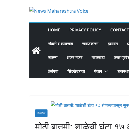
Skip
to
content
HOME
PRIVACY POLICY
CONTACT
नौकरी व व्यावसाय
समाजकारण
हवामान
ध
जालना
अजब गजब
मराठवाडा
उत्तर प्रदे
तेलंगणा
सिंदखेडराजा
पंजाब
राजस्थ
शैक्षणिक
मोठी बातमी: शाळेची घंटा १७ 