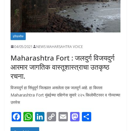
इतिहासीक
04/05/2021
NEWS MAHARSAHTRA VOICE
Maharashtra Fort : जलदुर्ग विजयदुर्ग
आरमार जागतिक वास्तूशास्त्राचा उतकृष्ठ
रचना.
विजयदुर्ग हा सिंधुदुर्ग जिल्ह्यात असलेला एक जलदुर्ग आहे. हा किल्ला
Maharashtra Fort मुंबईच्या दक्षिणेस सुमारे २२५ किलोमीटरवर व गोव्याच्या
उत्तरेस
F
W
Li
C
E
M
S
ac
h
n
o
m
as
h