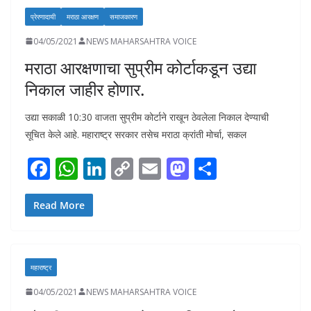
o
A
dI
Li
o
प्रेरणादायी
मराठा आरक्षण
समाजकारण
o
p
n
n
n
04/05/2021
NEWS MAHARSAHTRA VOICE
k
p
k
मराठा आरक्षणाचा सुप्रीम कोर्टाकडून उद्या
निकाल जाहीर होणार.
उद्या सकाळी 10:30 वाजता सुप्रीम कोर्टाने राखून ठेवलेला निकाल देण्याची
सूचित केले आहे. महाराष्ट्र सरकार तसेच मराठा क्रांती मोर्चा, सकल
F
W
Li
C
E
M
S
ac
h
n
o
m
as
h
e
at
k
p
ai
to
ar
Read More
b
s
e
y
l
d
e
o
A
dI
Li
o
महाराष्ट्र
o
p
n
n
n
04/05/2021
NEWS MAHARSAHTRA VOICE
k
p
k