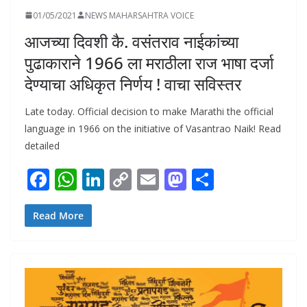
01/05/2021
NEWS MAHARSAHTRA VOICE
आजच्या दिवशी कै. वसंतराव नाईकांच्या
पुढाकाराने 1966 ला मराठीला राज भाषा दर्जा
देण्याचा अधिकृत निर्णय ! वाचा सविस्तर
Late today. Official decision to make Marathi the official
language in 1966 on the initiative of Vasantrao Naik! Read
detailed
F
W
Li
C
E
M
S
ac
h
n
o
m
as
h
e
at
k
p
ai
to
ar
Read More
b
s
e
y
l
d
e
o
A
dI
Li
o
o
p
n
n
n