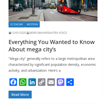
ECONOMY
WESTERN
12/01/2020
NEWS MAHARSAHTRA VOICE
Everything You Wanted to Know
About mega city’s
“Mega city” generally refers to a large metropolitan area
characterized by significant population density, economic
activity, and urbanization. Here’s a
F
W
Li
C
E
M
S
ac
h
n
o
m
as
h
e
at
k
p
ai
to
ar
Read More
b
s
e
y
l
d
e