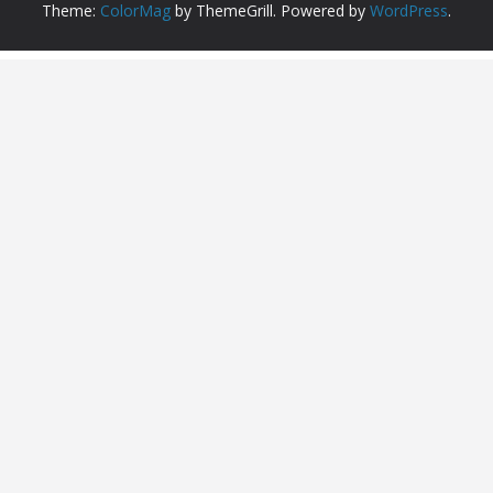
Theme:
ColorMag
by ThemeGrill. Powered by
WordPress
.