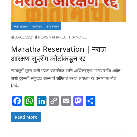
मराठा आरक्षण
महाराष्ट्र
समाजकारण
05/05/2021
NEWS MAHARSAHTRA VOICE
Maratha Reservation | मराठा
आरक्षण सुप्रीम कोर्टाकडून रद्द
न्यायमूर्ती भूषण यांनी मराठा सामाजिक आणि आर्थिकदृष्ट्या मागासवर्गीय आहेत
अशी दुरुस्ती संपुष्टात आल्याचं सांगितलं मराठा आरक्षण रद्द करण्याचा मोठा
निर्णय
F
W
Li
C
E
M
S
ac
h
n
o
m
as
h
e
at
k
p
ai
to
ar
Read More
b
s
e
y
l
d
e