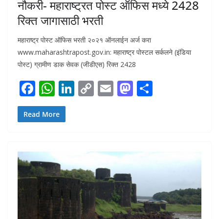
नौकरी- महाराष्ट्रत पोस्ट ऑफिस मध्ये 2428
रिक्त जागासाठी भरती
महाराष्ट्र पोस्ट ऑफिस भरती २०२१ ऑनलाईन अर्ज करा
www.maharashtrapost.gov.in: महाराष्ट्र पोस्टल सर्कलने (इंडिया
पोस्ट) ग्रामीण डाक सेवक (जीडीएस) रिक्त 2428
F
W
Li
C
E
M
S
ac
h
n
o
m
as
h
e
at
k
p
ai
to
ar
Read More
b
s
e
y
l
d
e
o
A
dI
Li
o
o
p
n
n
n
k
p
k