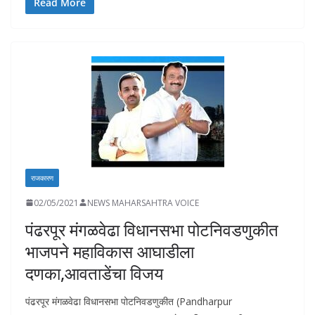
e
at
k
p
ai
to
ar
Read More
b
s
e
y
l
d
e
o
A
dI
Li
o
o
p
n
n
n
k
p
k
राजकारण
02/05/2021
NEWS MAHARSAHTRA VOICE
पंढरपूर मंगळवेढा विधानसभा पोटनिवडणुकीत
भाजपने महाविकास आघाडीला
दणका,आवताडेंचा विजय
पंढरपूर मंगळवेढा विधानसभा पोटनिवडणुकीत (Pandharpur