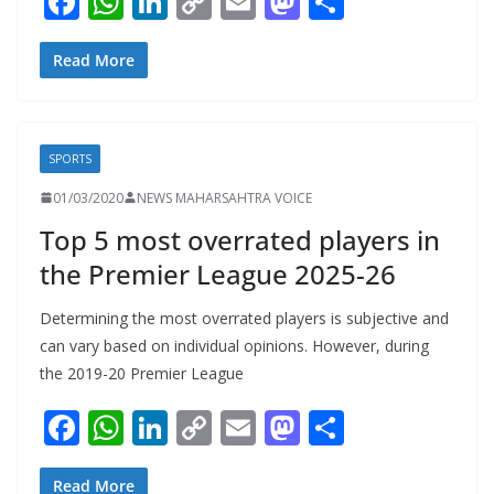
F
W
Li
C
E
M
S
ac
h
n
o
m
as
h
e
at
k
p
ai
to
ar
Read More
b
s
e
y
l
d
e
o
A
dI
Li
o
SPORTS
o
p
n
n
n
01/03/2020
NEWS MAHARSAHTRA VOICE
k
p
k
Top 5 most overrated players in
the Premier League 2025-26
Determining the most overrated players is subjective and
can vary based on individual opinions. However, during
the 2019-20 Premier League
F
W
Li
C
E
M
S
ac
h
n
o
m
as
h
Read More