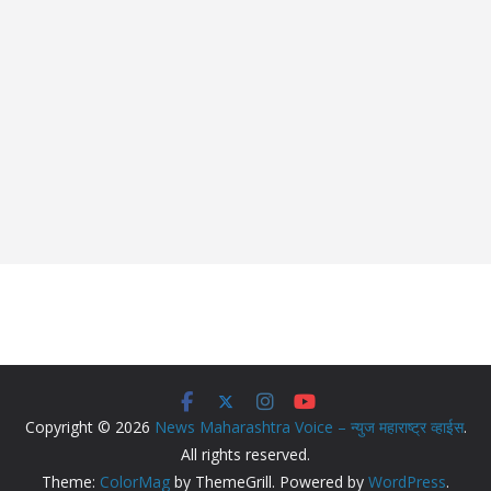
Copyright © 2026
News Maharashtra Voice – न्युज महाराष्ट्र व्हाईस
.
All rights reserved.
Theme:
ColorMag
by ThemeGrill. Powered by
WordPress
.