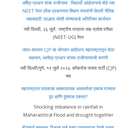
धर्मेंद्र प्रधान यांचा राजीनामा : विद्यार्थी आंदोलनाचे मोठे यश
NEET पेपर लीक प्रकरणात शिक्षण मंत्र्यांनी घेतली नैतिक
जबाबदारी; प्रल्हाद जोशी यांच्याकडे अतिरिक्त कार्यभार
नवी दिल्ली, २६ जुलै : राष्ट्रीय पात्रता-सह-प्रवेश परीक्षा
(NEET-UG) पेपर
जंतर-मंतरवर CJP चा जोरदार आंदोलन; महाराष्ट्रातून मोठा
सहभाग, धरमेंद्र प्रधान यांच्या राजीनाम्याची मागणी
नवी दिल्ली/पुणे, १९ जुलै २०२६: कॉकरोच जनता पार्टी (CJP)
च्या
महाराष्ट्रात पावसाचा धक्कादायक असमतोल! एकाच राज्यात
पूर आणि दुष्काळ एकत्र?
Shocking imbalance in rainfall in
Maharashtra! Flood and drought together
बीडमध्ये खळबळ: विलास घुले हत्या प्रकरणाला वेगळे वळण;