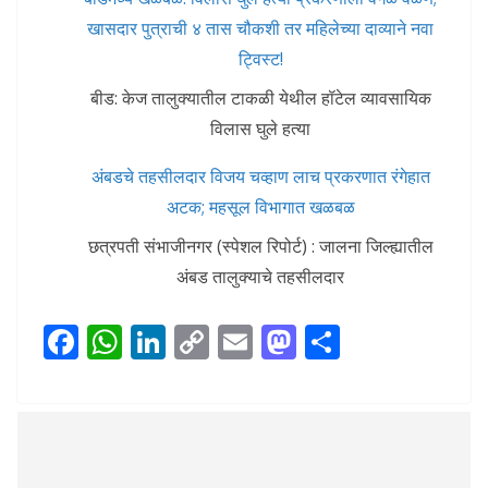
खासदार पुत्राची ४ तास चौकशी तर महिलेच्या दाव्याने नवा
ट्विस्ट!
बीड: केज तालुक्यातील टाकळी येथील हॉटेल व्यावसायिक
विलास घुले हत्या
अंबडचे तहसीलदार विजय चव्हाण लाच प्रकरणात रंगेहात
अटक; महसूल विभागात खळबळ
छत्रपती संभाजीनगर (स्पेशल रिपोर्ट) : जालना जिल्ह्यातील
अंबड तालुक्याचे तहसीलदार
F
W
Li
C
E
M
S
ac
h
n
o
m
as
h
e
at
k
p
ai
to
ar
b
s
e
y
l
d
e
o
A
dI
Li
o