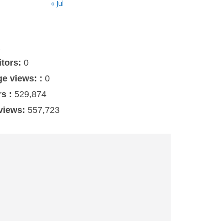
« Jul
s
itors:
0
ge views: :
0
rs :
529,874
 views:
557,723