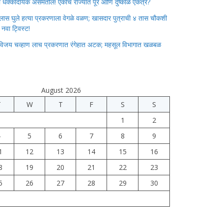
ाचा धक्कादायक असमतोल! एकाच राज्यात पूर आणि दुष्काळ एकत्र?
लास घुले हत्या प्रकरणाला वेगळे वळण; खासदार पुत्राची ४ तास चौकशी
े नवा ट्विस्ट!
विजय चव्हाण लाच प्रकरणात रंगेहात अटक; महसूल विभागात खळबळ
August 2026
T
W
T
F
S
S
1
2
4
5
6
7
8
9
1
12
13
14
15
16
8
19
20
21
22
23
5
26
27
28
29
30