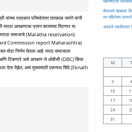
महाराष्ट्रात पावस
बीडमध्ये खळबळ: वि
तर महिलेच्या दाव्यान
ी यांच्या पत्रकार परिषदेनंतर तात्काळ जरांगे यांनी
ी मराठा आरक्षणाचा प्रश्न कायमचा मिटणार या
अंबडचे तहसीलदार 
वाचा मराठा समाजाचे (Maratha reservation)
Backward Commission report Maharashtra)
बाबत मोठा निर्णय घेतला आहे. मराठ समाजाला
णि टिकणारे असे आरक्षण जे ओबीसी (OBC) किंवा
M
ला देता येईल, असं मुख्यमंत्री एकनाथ शिंदे (Eknath
3
10
1
17
1
24
2
31