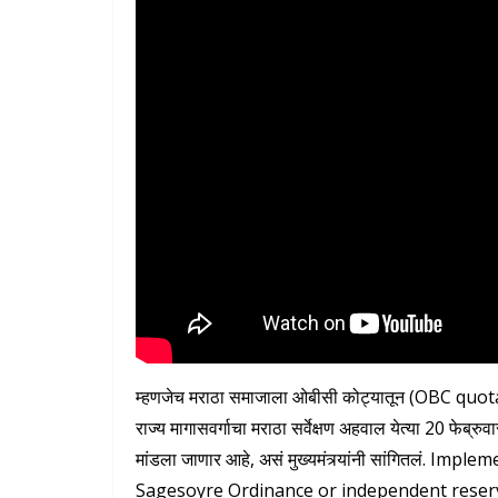
म्हणजेच मराठा समाजाला ओबीसी कोट्यातून (OBC quota) नव्
राज्य मागासवर्गाचा मराठा सर्वेक्षण अहवाल येत्या 20 फ
मांडला जाणार आहे, असं मुख्यमंत्र्यांनी सांगितलं. 
Sagesoyre Ordinance or independent reserva