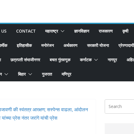
 US
CONTACT
महाराष्ट्र
ज्ञानविज्ञान
राजकारण
कृषी
ार्मीक
इतिहासीक
मनोरंजन
अर्थकारण
सरकारी योजना
प्रेरणादायी
श
छत्रपती संभाजीनगर
बचत गुंतवणूक
कर्नाटक
नागपूर
अहिल
ान
बिहार
गुजरात
मणिपूर